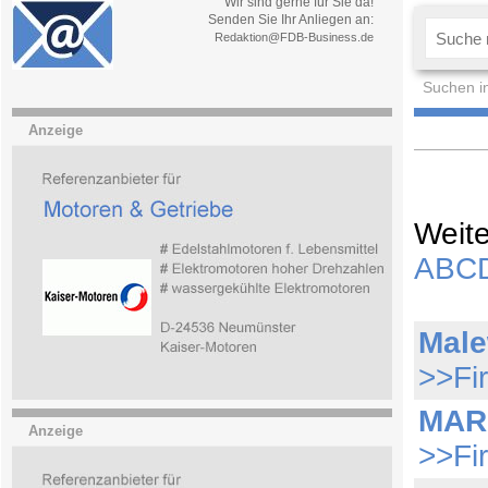
Wir sind gerne für Sie da!
Senden Sie Ihr Anliegen an:
Redaktion@FDB-Business.de
Suchen i
Anzeige
Weite
A
B
C
Mal
>>Fi
MAR
Anzeige
>>Fi