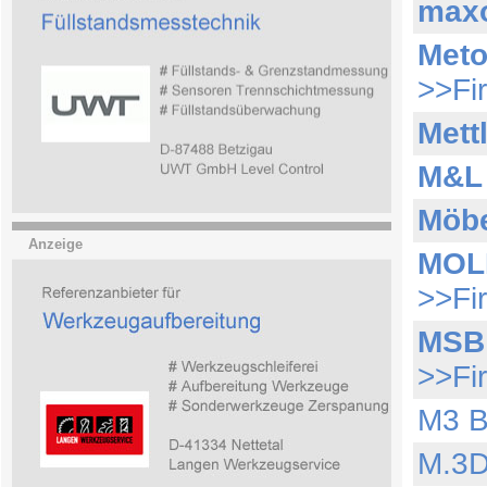
max
Meto
>>Fi
Met
M&L
Möb
Anzeige
MOL
>>Fi
MSB
>>Fi
M3 B
M.3D