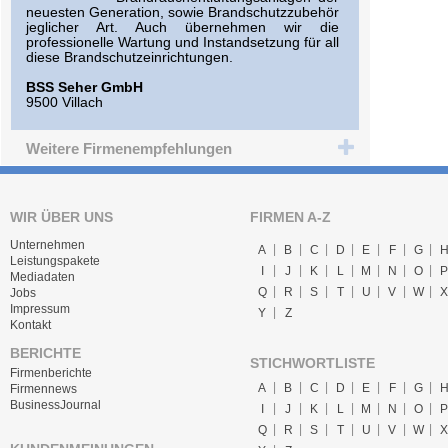
neuesten Generation, sowie Brandschutzzubehör
jeglicher Art. Auch übernehmen wir die
professionelle Wartung und Instandsetzung für all
diese Brandschutzeinrichtungen.
BSS Seher GmbH
9500 Villach
Weitere Firmenempfehlungen
WIR ÜBER UNS
FIRMEN A-Z
Unternehmen
A
B
C
D
E
F
G
Leistungspakete
I
J
K
L
M
N
O
P
Mediadaten
Q
R
S
T
U
V
W
X
Jobs
Impressum
Y
Z
Kontakt
BERICHTE
STICHWORTLISTE
Firmenberichte
A
B
C
D
E
F
G
Firmennews
BusinessJournal
I
J
K
L
M
N
O
P
Q
R
S
T
U
V
W
X