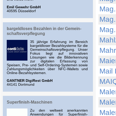
Mag.
Emil Gewehr GmbH
40595 Düsseldorf
Mag.
Mag.
bargeld­loses Bezahlen in der Gemein­
schafts­verpflegung
Mahl
35 jährige Erfahrung im Bereich
bargeldloser Bezahlsysteme für die
Mahr
Gemeinschaftsverpflegung. Unser
Fokus liegt auf innovativen
Lösungen wie die Bilderkennung
Maie
zur digitalen Erfassung von
Speisen, Pre- und Self-Ordering-Systemen sowie
Zahlungsmöglichkeiten über NFC-Wallets und
Mail
Online-Bezahlsystemen.
MAIQ
GANTNER DigiRest GmbH
44141 Dortmund
Male
Male
Superfinish-Maschinen
Zu den weltweit anerkannten
Male
Anwendungen für Superfinish-