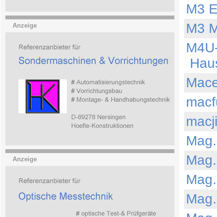
M3 E
M3 M
Anzeige
M4U
Haus
Mac
macf
macj
Mag.
Mag.
Anzeige
Mag.
Mag.