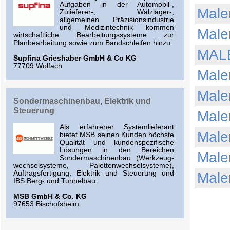
Aufgaben in der Automobil-,
Male
Zulieferer-, Wälzlager-,
allgemeinen Präzisionsindustrie
und Medizintechnik kommen
Male
wirtschaftliche Bearbeitungssysteme zur
Planbearbeitung sowie zum Bandschleifen hinzu.
MAL
Supfina Grieshaber GmbH & Co KG
77709 Wolfach
Male
Male
Sondermaschinenbau, Elektrik und
Steuerung
Male
Als erfahrener Systemlieferant
Male
bietet MSB seinen Kunden höchste
Qualität und kundenspezifische
Lösungen in den Bereichen
Male
Sondermaschinenbau (Werkzeug-
wechselsysteme, Palettenwechselsysteme),
Auftragsfertigung, Elektrik und Steuerung und
Male
IBS Berg- und Tunnelbau.
MSB GmbH & Co. KG
97653 Bischofsheim