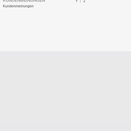
KUNDENMEINUNGEN
Y
Z
Kundenmeinungen