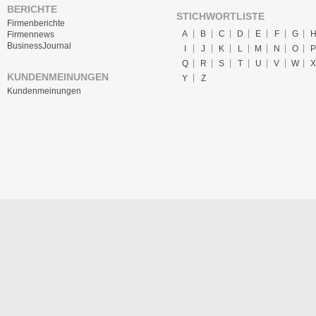
BERICHTE
STICHWORTLISTE
Firmenberichte
A
B
C
D
E
F
G
Firmennews
BusinessJournal
I
J
K
L
M
N
O
P
Q
R
S
T
U
V
W
X
KUNDENMEINUNGEN
Y
Z
Kundenmeinungen