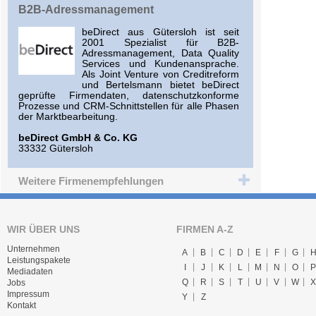
B2B-Adressmanagement
beDirect aus Gütersloh ist seit
2001 Spezialist für B2B-
Adressmanagement, Data Quality
Services und Kundenansprache.
Als Joint Venture von Creditreform
und Bertelsmann bietet beDirect
geprüfte Firmendaten, datenschutzkonforme
Prozesse und CRM-Schnittstellen für alle Phasen
der Marktbearbeitung.
beDirect GmbH & Co. KG
33332 Gütersloh
Weitere Firmenempfehlungen
WIR ÜBER UNS
FIRMEN A-Z
Unternehmen
A
B
C
D
E
F
G
Leistungspakete
I
J
K
L
M
N
O
P
Mediadaten
Q
R
S
T
U
V
W
X
Jobs
Impressum
Y
Z
Kontakt