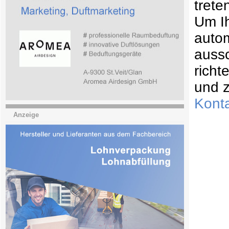
trete
Um Ih
autom
aussc
richt
und z
Konta
Anzeige