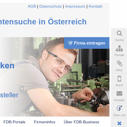
AGB
|
Datenschutz
|
Impressum
|
Kontakt
ntensuche in Österreich
Suche
Firma eintragen
Portale
Infos
Anruf
Kontakt
Über uns
FDB-Portale
Firmeninfos
Über FDB-Business