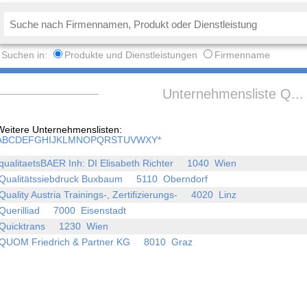
Suchen in:
Produkte und Dienstleistungen
Firmenname
Unternehmensliste Q... 
Weitere Unternehmenslisten:
A
B
C
D
E
F
G
H
I
J
K
L
M
N
O
P
Q
R
S
T
U
V
W
X
Y
*
qualitaetsBAER Inh: DI Elisabeth Richter 1040 Wien
Qualitätssiebdruck Buxbaum 5110 Oberndorf
Quality Austria Trainings-, Zertifizierungs- 4020 Linz
Querilliad 7000 Eisenstadt
Quicktrans 1230 Wien
QUOM Friedrich & Partner KG 8010 Graz