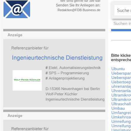
Wir sind gerne für Sie da!
Senden Sie Ihr Anliegen an:
Redaktion@FDB-Business.de
Suchen i
Anzeige
Bitte klic
entsprech
Ubuntu
Ueberspan
Ueberspa
Uebertoep
uhrenanla
Uhrenanl
Ultramikr
Ultramikr
Ultraschal
Umbau
Umfangre
Anzeige
Umkehro
Umreifung
Umreifun
Umrüstun