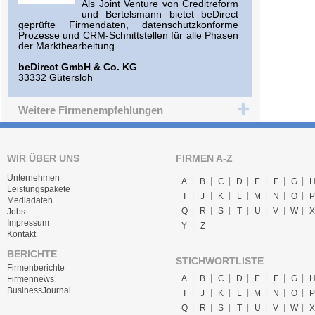
Als Joint Venture von Creditreform
und Bertelsmann bietet beDirect
geprüfte Firmendaten, datenschutzkonforme
Prozesse und CRM-Schnittstellen für alle Phasen
der Marktbearbeitung.
beDirect GmbH & Co. KG
33332 Gütersloh
Weitere Firmenempfehlungen
WIR ÜBER UNS
FIRMEN A-Z
Unternehmen
A
B
C
D
E
F
G
Leistungspakete
I
J
K
L
M
N
O
P
Mediadaten
Q
R
S
T
U
V
W
X
Jobs
Impressum
Y
Z
Kontakt
BERICHTE
STICHWORTLISTE
Firmenberichte
A
B
C
D
E
F
G
Firmennews
BusinessJournal
I
J
K
L
M
N
O
P
Q
R
S
T
U
V
W
X