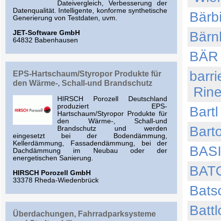
Dateivergleich, Verbesserung der
Datenqualität. Intelligente, konforme synthetische
Bärb
Generierung von Testdaten, uvm.
Bärn
JET-Software GmbH
64832 Babenhausen
BÄR 
barr
EPS-Hartschaum/Styropor Produkte für
den Wärme-, Schall-und Brandschutz
Rin
HIRSCH Porozell Deutschland
produziert EPS-
Bart
Hartschaum/Styropor Produkte für
den Wärme-, Schall-und
Bart
Brandschutz und werden
eingesetzt bei der Bodendämmung,
Kellerdämmung, Fassadendämmung, bei der
BASI
Dachdämmung im Neubau oder der
energetischen Sanierung.
BAT
HIRSCH Porozell GmbH
33378 Rheda-Wiedenbrück
Bats
Batt
Überdachungen, Fahrradparksysteme