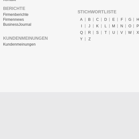
BERICHTE
STICHWORTLISTE
Firmenberichte
A
B
C
D
E
F
G
Firmennews
BusinessJournal
I
J
K
L
M
N
O
P
Q
R
S
T
U
V
W
X
KUNDENMEINUNGEN
Y
Z
Kundenmeinungen