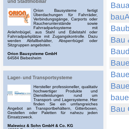
und Stadtmobiliar
Baua
Orion Bausysteme fertigt
bauA
Überdachungen für Fahrräder,
Verbindungsgänge, Carports oder
Raucherunterstände sowie
Baub
Fahrradparksysteme mit
Anlehnbügel, aus Stahl und Edelstahl oder
Fahrradparkplätze mit Zugangskontrolle. Dazu
Bau 
werden Abfallbehälter, Absperrbügel oder
Sitzgruppen angeboten.
Baud
Orion Bausysteme GmbH
64584 Biebesheim
Baue
Bau
Lager- und Transportsysteme
Baue
Hersteller professioneller, qualitativ
hochwertiger Produkte und
baue
Dienstleistungen rund um
Transport- und Lagersysteme. Hier
finden Sie ein umfangreiches
Bau
Angebot an Transportbehältern, Gitterboxen,
Gestellen oder Paletten für nahezu jeden
Einsatzzweck.
Malewicz & Sohn GmbH & Co. KG