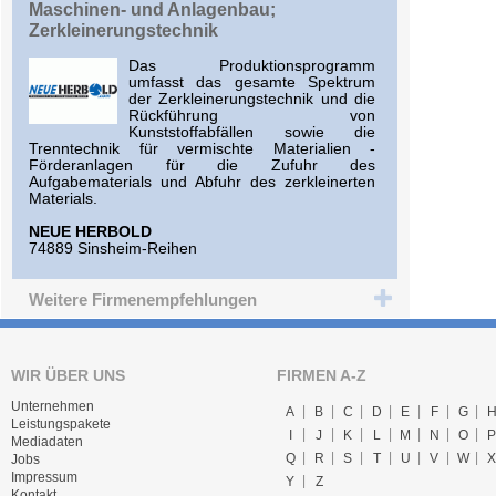
Maschinen- und Anlagenbau;
Zerkleinerungstechnik
Das Produktionsprogramm
umfasst das gesamte Spektrum
der Zerkleinerungstechnik und die
Rückführung von
Kunststoffabfällen sowie die
Trenntechnik für vermischte Materialien -
Förderanlagen für die Zufuhr des
Aufgabematerials und Abfuhr des zerkleinerten
Materials.
NEUE HERBOLD
74889 Sinsheim-Reihen
Weitere Firmenempfehlungen
WIR ÜBER UNS
FIRMEN A-Z
Unternehmen
A
B
C
D
E
F
G
Leistungspakete
I
J
K
L
M
N
O
P
Mediadaten
Q
R
S
T
U
V
W
X
Jobs
Impressum
Y
Z
Kontakt