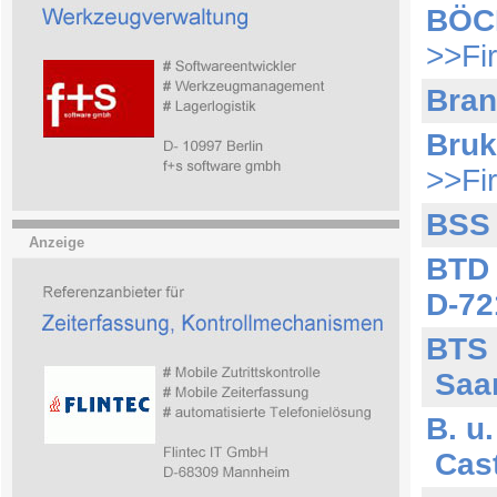
BÖC
>>Fi
Bra
Bruk
>>Fi
BSS
Anzeige
BTD 
D-72
BTS
Saa
B. u
Cast