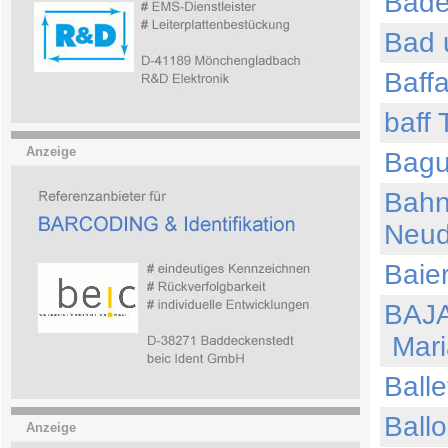
Bad
Bad 
Baff
baff
Anzeige
Bagu
Bahn
Neud
Bai
BAJ
Mari
Ball
Ball
Anzeige