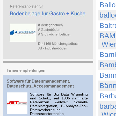
Ball
ball
Balt
BAM
Wie
Bamb
Bamb
Firmenempfehlungen
Bann
Software für Datenmanagement,
Bän
Datenschutz, Accessmanagement
Bar
Software für Big Data Wrangling
und Schutz, seit 1986 namhafte
Referenzen weltweit! Schnelle
barb
Datenintegration, BI/Analyse-Tool-
Datenvorbereitung,
Wie
Datentransformation,