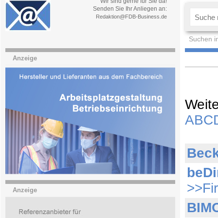
Wir sind gerne für Sie da!
Senden Sie Ihr Anliegen an:
Redaktion@FDB-Business.de
Suchen i
Anzeige
Weite
A
B
C
Beck
beD
>>Fi
Anzeige
BIM