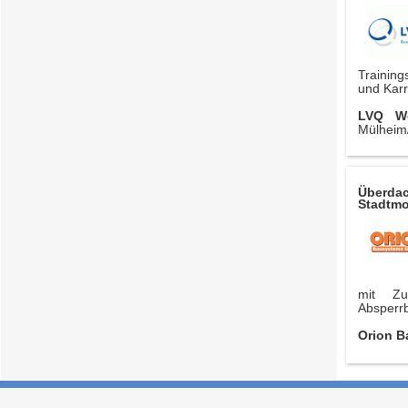
Training
und Karr
LVQ We
Mülheim
Überdac
Stadtmo
mit Zug
Absperrb
Orion 