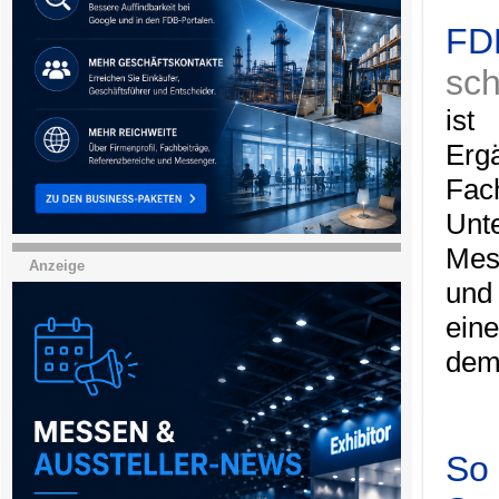
FDB
sch
ist
Erg
Fa
Unt
Mes
Anzeige
und
ein
dem
So