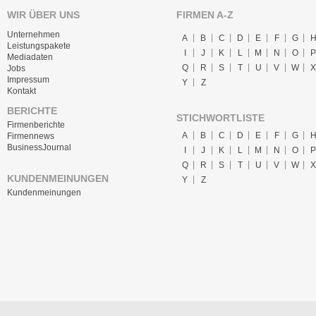
WIR ÜBER UNS
FIRMEN A-Z
Unternehmen
A
B
C
D
E
F
G
Leistungspakete
I
J
K
L
M
N
O
P
Mediadaten
Q
R
S
T
U
V
W
X
Jobs
Impressum
Y
Z
Kontakt
BERICHTE
STICHWORTLISTE
Firmenberichte
A
B
C
D
E
F
G
Firmennews
BusinessJournal
I
J
K
L
M
N
O
P
Q
R
S
T
U
V
W
X
KUNDENMEINUNGEN
Y
Z
Kundenmeinungen