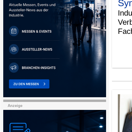
Sy
Indu
Ver
Fach
Anzeige