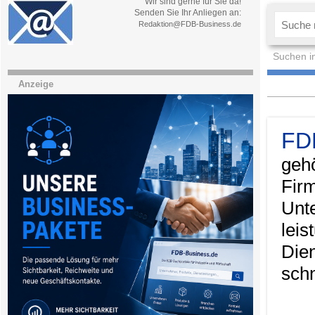
Wir sind gerne für Sie da!
Senden Sie Ihr Anliegen an:
Redaktion@FDB-Business.de
Suchen i
Anzeige
FD
geh
Fir
Unt
lei
Die
schn