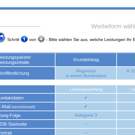
Werbeform wäh
Schritt
von
- Bitte wählen Sie aus, welche Leistungen Ihr Ei
eistungspakete/
Grundeintrag
eistungsinhalte
Reginonal
in 1
eröffentlichung
in einem Bundesland
Leistungsumfang
L
ontaktdaten
✔
-Mail
✔
(verschlüsselt)
ang-Folge
Kategorie 3
DB-Startseite
–
ortrait
–