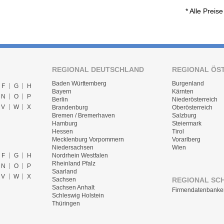
* Alle Preis
REGIONAL DEUTSCHLAND
REGIONAL ÖS
Baden Württemberg
Burgenland
F
G
H
Bayern
Kärnten
N
O
P
Berlin
Niederösterreich
V
W
X
Brandenburg
Oberösterreich
Bremen / Bremerhaven
Salzburg
Hamburg
Steiermark
Hessen
Tirol
Mecklenburg Vorpommern
Vorarlberg
Niedersachsen
Wien
F
G
H
Nordrhein Westfalen
Rheinland Pfalz
N
O
P
Saarland
V
W
X
REGIONAL SC
Sachsen
Sachsen Anhalt
Firmendatenbanke
Schleswig Holstein
Thüringen