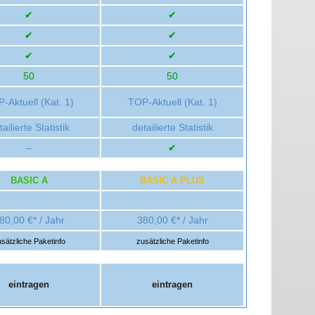
✔
✔
✔
✔
✔
✔
50
50
-Aktuell (Kat. 1)
TOP-Aktuell (Kat. 1)
ailierte Statistik
detailierte Statistik
–
✔
BASIC A
BASIC A PLUS
80,00 €* / Jahr
380,00 €* / Jahr
sätzliche Paketinfo
zusätzliche Paketinfo