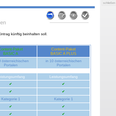
schließen
len
ntrag künftig beinhalten soll.
Content-Paket
Content-Paket
BASIC A
BASIC A PLUS
0 österreichischen
in 10 österreichischen
Portalen
Portalen
eistungsumfang
Leistungsumfang
✔
✔
✔
✔
Kategorie 1
Kategorie 1
✔
✔
✔
✔