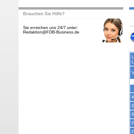
Brauchen Sie Hilfe?
Sie erreichen uns 24/7 unter:
Redaktion@FDB-Business.de
L
L
V
K
E
R
F
P