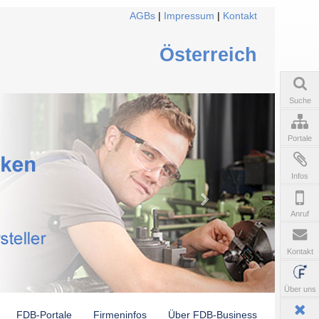
AGBs
|
Impressum
|
Kontakt
Österreich
Suche
Portale
Infos
Anruf
Kontakt
Über uns
FDB-Portale
Firmeninfos
Über FDB-Business