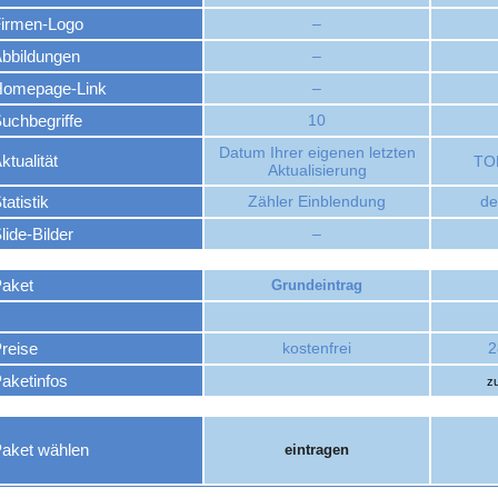
irmen-Logo
–
bbildungen
–
omepage-Link
–
uchbegriffe
10
Datum Ihrer eigenen letzten
ktualität
TOP
Aktualisierung
tatistik
Zähler Einblendung
det
lide-Bilder
–
aket
Grundeintrag
reise
kostenfrei
2
aketinfos
zu
aket wählen