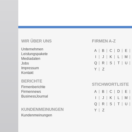
WIR ÜBER UNS
FIRMEN A-Z
Unternehmen
A
B
C
D
E
Leistungspakete
I
J
K
L
M
Mediadaten
Q
R
S
T
U
Jobs
Impressum
Y
Z
Kontakt
BERICHTE
STICHWORTLISTE
Firmenberichte
A
B
C
D
E
Firmennews
BusinessJournal
I
J
K
L
M
Q
R
S
T
U
KUNDENMEINUNGEN
Y
Z
Kundenmeinungen