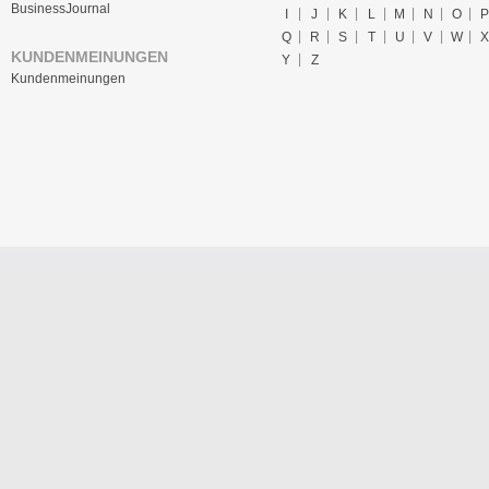
BusinessJournal
I
J
K
L
M
N
O
P
Q
R
S
T
U
V
W
X
KUNDENMEINUNGEN
Y
Z
Kundenmeinungen