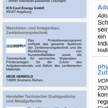
- immer individuell passende Lösungen
Ad
ICS Cool Energy GmbH
86167 Augsburg
Ado
Sch
Maschinen- und Anlagenbau;
sei
Zerkleinerungstechnik
ein
Das Produktionsprogramm
Ind
umfasst das gesamte Spektrum
der Zerkleinerungstechnik und die
Hall
Rückführung von
Kunststoffabfällen sowie die
Trenntechnik für vermischte Materialien -
Förderanlagen für die Zufuhr des
ph
Aufgabematerials und Abfuhr des zerkleinerten
Materials.
Zut
NEUE HERBOLD
VON
74889 Sinsheim-Reihen
20
kon
Hersteller Technischer Drahtgestricke
reg
und Metallgeflechte