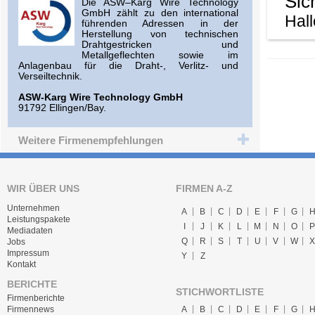
Sic
Die ASW–Karg Wire Technology
GmbH zählt zu den international
Hall
führenden Adressen in der
Herstellung von technischen
Drahtgestricken und
Metallgeflechten sowie im
Anlagenbau für die Draht-, Verlitz- und
Verseiltechnik.
ASW-Karg Wire Technology GmbH
91792 Ellingen/Bay.
Weitere Firmenempfehlungen
WIR ÜBER UNS
FIRMEN A-Z
Unternehmen
A
B
C
D
E
F
G
Leistungspakete
I
J
K
L
M
N
O
P
Mediadaten
Q
R
S
T
U
V
W
X
Jobs
Impressum
Y
Z
Kontakt
BERICHTE
STICHWORTLISTE
Firmenberichte
A
B
C
D
E
F
G
Firmennews