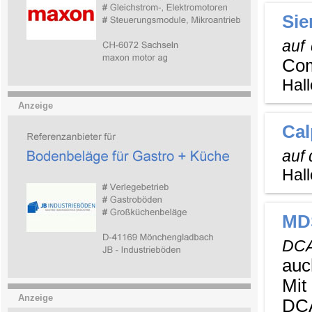
Sie
auf
Com
Hall
Anzeige
Ca
auf
Hall
MD
DCA
auc
Mit
Anzeige
DCA