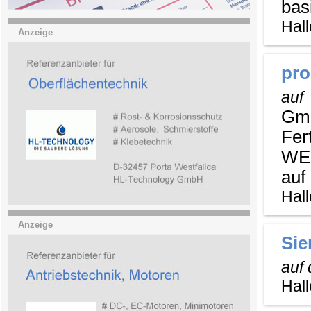
basi
Hall
Anzeige
pr
auf
Gmb
Fer
WEB
auf 
Hall
Anzeige
Sie
auf
Hall