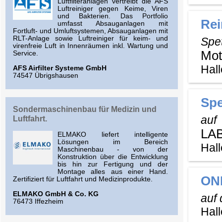
Luftfilteranlagen vertreibt die AFS
Luftreiniger gegen Keime, Viren
und Bakterien. Das Portfolio
Rei
umfasst Absauganlagen mit
Fortluft- und Umluftsystemen, Absauganlagen mit
RLT-Anlage sowie Luftreiniger für keim- und
Spe
virenfreie Luft in Innenräumen inkl. Wartung und
Mot
Service.
Hall
AFS Airfilter Systeme GmbH
74547 Übrigshausen
Sp
Sondermaschinenbau für Medizin und
auf
Luftfahrt.
LAB
ELMAKO liefert intelligente
Lösungen im Bereich
Hall
Maschinenbau - von der
Konstruktion über die Entwicklung
bis hin zur Fertigung und der
Montage alles aus einer Hand.
ON
Zertifiziert für Luftfahrt und Medizinprodukte.
ELMAKO GmbH & Co. KG
auf
76473 Iffezheim
Hall