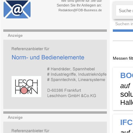
Wir sind gerne für Sie da!
Senden Sie Ihr Anliegen an:
Redaktion@FDB-Business.de
Suchen i
Anzeige
Messen fil
BO
auf
sol
Hall
Anzeige
IFC
auf