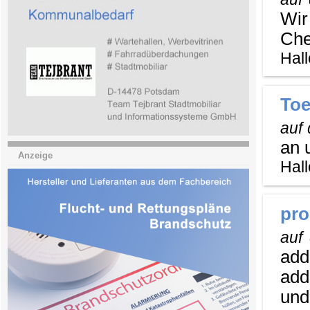
Wir
Che
Hall
Toe
auf
an 
Anzeige
Hall
pr
auf
add
add
und