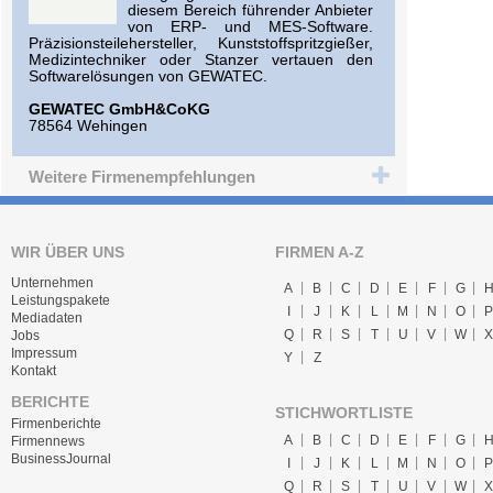
diesem Bereich führender Anbieter
von ERP- und MES-Software.
Präzisionsteilehersteller, Kunststoffspritzgießer,
Medizintechniker oder Stanzer vertauen den
Softwarelösungen von GEWATEC.
GEWATEC GmbH&CoKG
78564 Wehingen
Weitere Firmenempfehlungen
WIR ÜBER UNS
FIRMEN A-Z
Unternehmen
A
B
C
D
E
F
G
Leistungspakete
I
J
K
L
M
N
O
P
Mediadaten
Q
R
S
T
U
V
W
X
Jobs
Impressum
Y
Z
Kontakt
BERICHTE
STICHWORTLISTE
Firmenberichte
A
B
C
D
E
F
G
Firmennews
BusinessJournal
I
J
K
L
M
N
O
P
Q
R
S
T
U
V
W
X