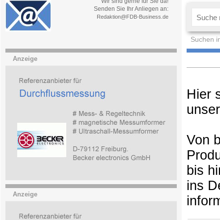
Wir sind gerne für Sie da!
Senden Sie Ihr Anliegen an:
Redaktion@FDB-Business.de
Suchen i
Anzeige
Hier 
unser
Von b
Produ
bis h
ins D
Anzeige
infor