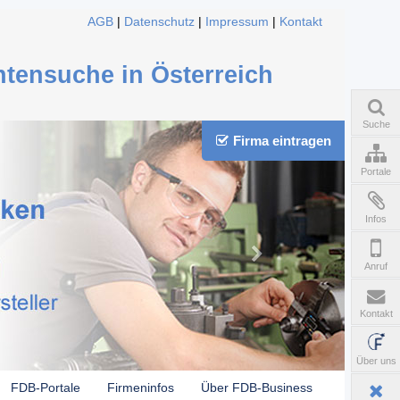
AGB
|
Datenschutz
|
Impressum
|
Kontakt
ntensuche in Österreich
Suche
Firma eintragen
Portale
Infos
Anruf
Kontakt
Über uns
FDB-Portale
Firmeninfos
Über FDB-Business