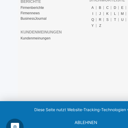
STICHWORTLISTE
BERICHTE
Firmenberichte
A
B
C
D
E
Firmennews
I
J
K
L
M
BusinessJournal
Q
R
S
T
U
Y
Z
KUNDENMEINUNGEN
Kundenmeinungen
Diese Seite nutzt Website-Tracking-Technologien 
ABLEHNEN