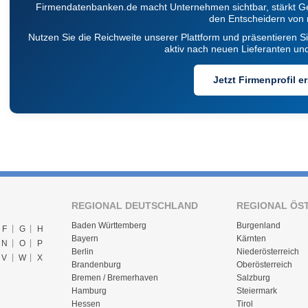
Firmendatenbanken.de macht Unternehmen sichtbar, stärkt Ge
den Entscheidern von
Nutzen Sie die Reichweite unserer Plattform und präsentieren S
aktiv nach neuen Lieferanten un
Jetzt Firmenprofil er
REGIONAL DEUTSCHLAND
REGIONAL ÖS
Baden Württemberg
Burgenland
F
G
H
Bayern
Kärnten
N
O
P
Berlin
Niederösterreich
V
W
X
Brandenburg
Oberösterreich
Bremen / Bremerhaven
Salzburg
Hamburg
Steiermark
Hessen
Tirol