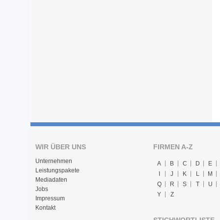
WIR ÜBER UNS
FIRMEN A-Z
Unternehmen
A
B
C
D
E
Leistungspakete
I
J
K
L
M
Mediadaten
Q
R
S
T
U
Jobs
Y
Z
Impressum
Kontakt