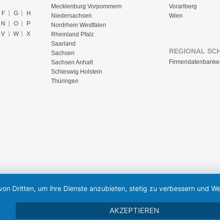
Mecklenburg Vorpommern
Vorarlberg
F
G
H
Niedersachsen
Wien
N
O
P
Nordrhein Westfalen
V
W
X
Rheinland Pfalz
Saarland
REGIONAL SC
Sachsen
Firmendatenbanke
Sachsen Anhalt
Schleswig Holstein
Thüringen
von Dritten, um ihre Dienste anzubieten, stetig zu verbessern und
AKZEPTIEREN