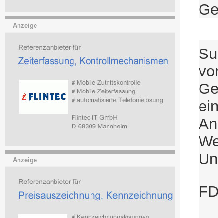
Ge
Anzeige
Su
vo
Ge
ei
An
We
Un
Anzeige
FD