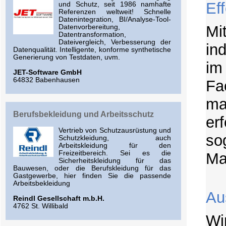
Ef
und Schutz, seit 1986 namhafte
Referenzen weltweit! Schnelle
Datenintegration, BI/Analyse-Tool-
Mi
Datenvorbereitung,
Datentransformation,
Dateivergleich, Verbesserung der
in
Datenqualität. Intelligente, konforme synthetische
Generierung von Testdaten, uvm.
im
JET-Software GmbH
64832 Babenhausen
Fa
ma
Berufsbekleidung und Arbeitsschutz
er
Vertrieb von Schutzausrüstung und
so
Schutzkleidung, auch
Arbeitskleidung für den
Freizeitbereich. Sei es die
Ma
Sicherheitskleidung für das
Bauwesen, oder die Berufskleidung für das
Gastgewerbe, hier finden Sie die passende
Arbeitsbekleidung
Au
Reindl Gesellschaft m.b.H.
4762 St. Willibald
Wi