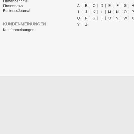
Firmenberichte
A
B
C
D
E
F
G
Firmennews
BusinessJournal
I
J
K
L
M
N
O
P
Q
R
S
T
U
V
W
X
KUNDENMEINUNGEN
Y
Z
Kundenmeinungen