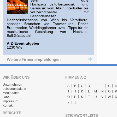
Sehr gute
Hochzeitsmusik,Tanzmusik und
Barmusik vom Alleinunterhalter bis
Walzerorchester mit
Besonderheiten,
Hochzeitslocations von Wien bis Vorarlberg,
sonstige Branchen wie Tanzschulen, Frisör,
Brautmoden, Weddingplanner uvm. -Tipps für die
musikalische Gestaltung von Hochzeit,
Ball,Gästezahl
A-Z-Eventratgeber
1230 Wien
Weitere Firmenempfehlungen
WIR ÜBER UNS
FIRMEN A-Z
Unternehmen
A
B
C
D
E
F
G
Leistungspakete
I
J
K
L
M
N
O
P
Mediadaten
Q
R
S
T
U
V
W
X
Jobs
Impressum
Y
Z
Kontakt
BERICHTE
STICHWORTLISTE