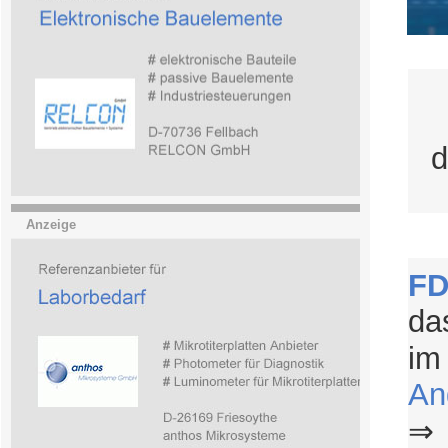
d
Anzeige
FD
da
im
An
⇒ 