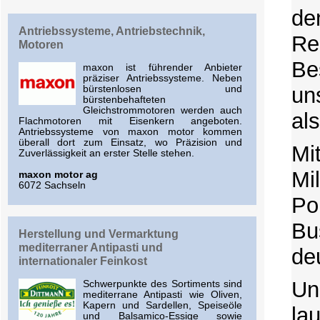
de
Antriebssysteme, Antriebstechnik,
Re
Motoren
Be
maxon ist führender Anbieter
präziser Antriebssysteme. Neben
un
bürstenlosen und
bürstenbehafteten
Gleichstrommotoren werden auch
al
Flachmotoren mit Eisenkern angeboten.
Antriebssysteme von maxon motor kommen
überall dort zum Einsatz, wo Präzision und
Mi
Zuverlässigkeit an erster Stelle stehen.
Mi
maxon motor ag
6072 Sachseln
Po
Bu
Herstellung und Vermarktung
mediterraner Antipasti und
de
internationaler Feinkost
Un
Schwerpunkte des Sortiments sind
mediterrane Antipasti wie Oliven,
Kapern und Sardellen, Speiseöle
la
und Balsamico-Essige sowie