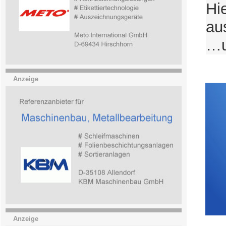
Hi
au
…u
Anzeige
Anzeige