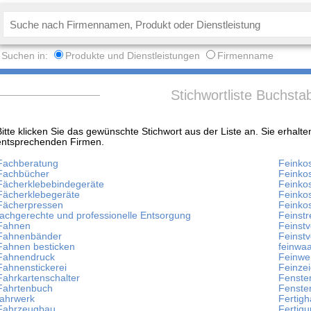
Suchen in:
Produkte und Dienstleistungen
Firmenname
Stichwortliste Buchsta
Bitte klicken Sie das gewünschte Stichwort aus der Liste an. Sie erhal
entsprechenden Firmen.
Fachberatung
Feinko
Fachbücher
Feinko
Fächerklebebindegeräte
Feinkos
Fächerklebegeräte
Feinko
Fächerpressen
Feinko
fachgerechte und professionelle Entsorgung
Feinstr
Fahnen
Feinst
Fahnenbänder
Feinst
Fahnen besticken
feinwa
Fahnendruck
Feinwe
Fahnenstickerei
Feinzei
Fahrkartenschalter
Fenste
Fahrtenbuch
Fenste
fahrwerk
Fertig
Fahrzeugbau
Fertigu