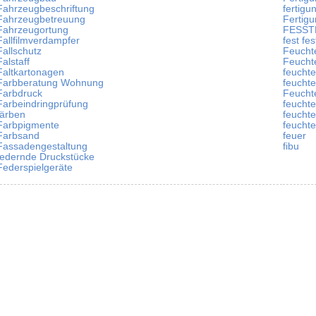
Fahrzeugbeschriftung
fertig
Fahrzeugbetreuung
Fertig
Fahrzeugortung
FESSTM
Fallfilmverdampfer
fest fes
Fallschutz
Feucht
Falstaff
Feucht
Faltkartonagen
feuchte
Farbberatung Wohnung
feuchte
Farbdruck
Feucht
Farbeindringprüfung
feucht
färben
feucht
Farbpigmente
feucht
Farbsand
feuer
Fassadengestaltung
fibu
federnde Druckstücke
Federspielgeräte