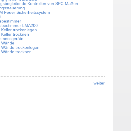
ungsbegleitende Kontrollen von SPC-Maßen
ungssteuerung
 Feuer Sicherheitssystem
t
ebestimmer
ebestimmer LMA200
 Keller trockenlegen
 Keller trocknen
emessgeräte
e Wände
e Wände trockenlegen
e Wände trocknen
weiter