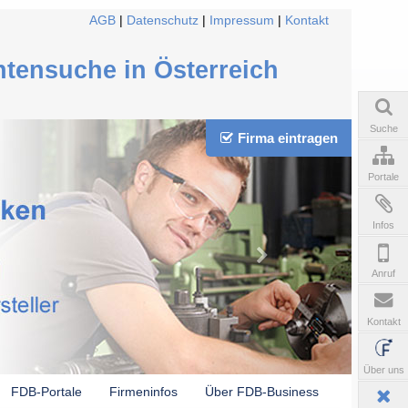
AGB
|
Datenschutz
|
Impressum
|
Kontakt
ntensuche in Österreich
Suche
Firma eintragen
Portale
Infos
Anruf
Kontakt
Über uns
FDB-Portale
Firmeninfos
Über FDB-Business