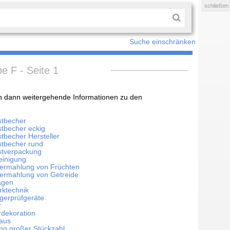
schließen
Suche einschränken
be F - Seite 1
ten dann weitergehende Informationen zu den
stbecher
stbecher eckig
tbecher Hersteller
stbecher rund
stverpackung
einigung
vermahlung von Früchten
vermahlung von Getreide
agen
rktechnik
gerprüfgeräte
r
rdekoration
haus
ng großer Stückzahl