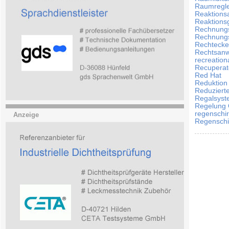
Raumregl
Reaktions
Reaktions
Rechnung
Rechnung
Rechtecke
Rechtsanw
recreatio
Recuperat
Red Hat
Reduktion 
Reduziert
Regalsys
Regelung 
regenschi
Anzeige
Regensch