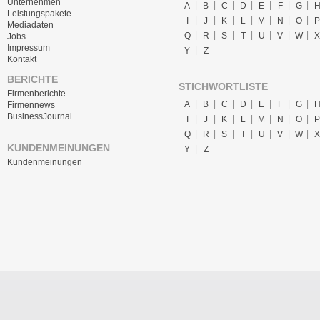
Unternehmen
A
B
C
D
E
F
G
Leistungspakete
I
J
K
L
M
N
O
P
Mediadaten
Q
R
S
T
U
V
W
X
Jobs
Impressum
Y
Z
Kontakt
BERICHTE
STICHWORTLISTE
Firmenberichte
A
B
C
D
E
F
G
Firmennews
BusinessJournal
I
J
K
L
M
N
O
P
Q
R
S
T
U
V
W
X
KUNDENMEINUNGEN
Y
Z
Kundenmeinungen