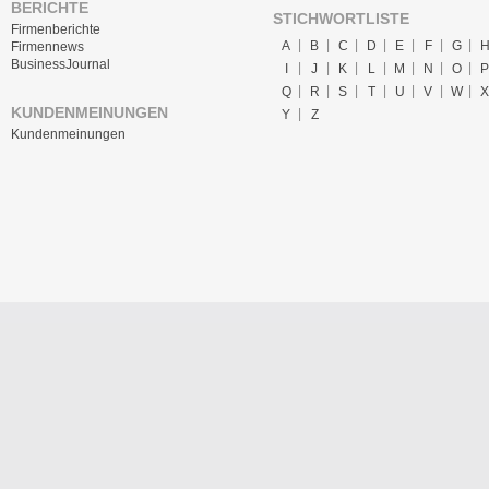
BERICHTE
STICHWORTLISTE
Firmenberichte
A
B
C
D
E
F
G
Firmennews
BusinessJournal
I
J
K
L
M
N
O
P
Q
R
S
T
U
V
W
X
KUNDENMEINUNGEN
Y
Z
Kundenmeinungen