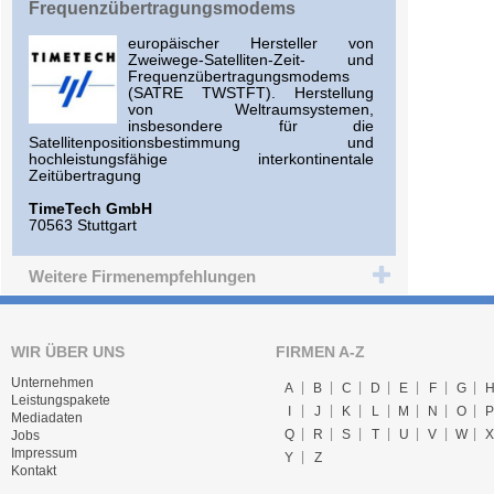
Frequenzübertragungsmodems
europäischer Hersteller von
Zweiwege-Satelliten-Zeit- und
Frequenzübertragungsmodems
(SATRE TWSTFT). Herstellung
von Weltraumsystemen,
insbesondere für die
Satellitenpositionsbestimmung und
hochleistungsfähige interkontinentale
Zeitübertragung
TimeTech GmbH
70563 Stuttgart
Weitere Firmenempfehlungen
WIR ÜBER UNS
FIRMEN A-Z
Unternehmen
A
B
C
D
E
F
G
Leistungspakete
I
J
K
L
M
N
O
P
Mediadaten
Q
R
S
T
U
V
W
X
Jobs
Impressum
Y
Z
Kontakt