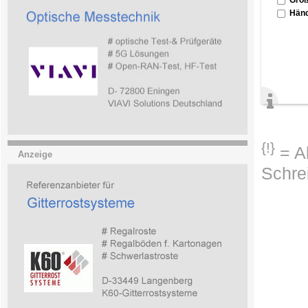
Händ
{!}
= Ab
Anzeige
Schre