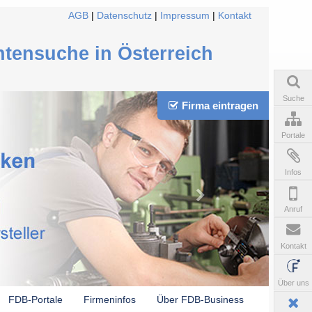
AGB
|
Datenschutz
|
Impressum
|
Kontakt
ntensuche in Österreich
Suche
Firma eintragen
Portale
Infos
Anruf
Kontakt
Über uns
FDB-Portale
Firmeninfos
Über FDB-Business