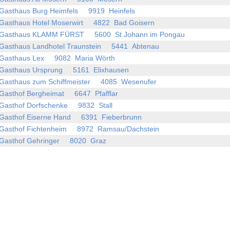
Gasthaus Burg Heimfels 9919 Heinfels
Gasthaus Hotel Moserwirt 4822 Bad Goisern
Gasthaus KLAMM FÜRST 5600 St.Johann im Pongau
Gasthaus Landhotel Traunstein 5441 Abtenau
Gasthaus Lex 9082 Maria Wörth
Gasthaus Ursprung 5161 Elixhausen
Gasthaus zum Schiffmeister 4085 Wesenufer
Gasthof Bergheimat 6647 Pfafflar
Gasthof Dorfschenke 9832 Stall
Gasthof Eiserne Hand 6391 Fieberbrunn
Gasthof Fichtenheim 8972 Ramsau/Dachstein
Gasthof Gehringer 8020 Graz