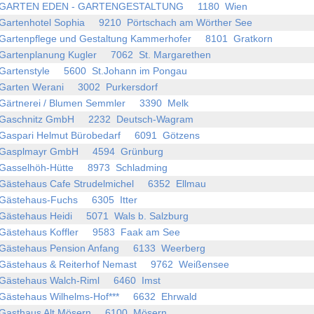
GARTEN EDEN - GARTENGESTALTUNG 1180 Wien
Gartenhotel Sophia 9210 Pörtschach am Wörther See
Gartenpflege und Gestaltung Kammerhofer 8101 Gratkorn
Gartenplanung Kugler 7062 St. Margarethen
Gartenstyle 5600 St.Johann im Pongau
Garten Werani 3002 Purkersdorf
Gärtnerei / Blumen Semmler 3390 Melk
Gaschnitz GmbH 2232 Deutsch-Wagram
Gaspari Helmut Bürobedarf 6091 Götzens
Gasplmayr GmbH 4594 Grünburg
Gasselhöh-Hütte 8973 Schladming
Gästehaus Cafe Strudelmichel 6352 Ellmau
Gästehaus-Fuchs 6305 Itter
Gästehaus Heidi 5071 Wals b. Salzburg
Gästehaus Koffler 9583 Faak am See
Gästehaus Pension Anfang 6133 Weerberg
Gästehaus & Reiterhof Nemast 9762 Weißensee
Gästehaus Walch-Riml 6460 Imst
Gästehaus Wilhelms-Hof*** 6632 Ehrwald
Gasthaus Alt Mösern 6100 Mösern