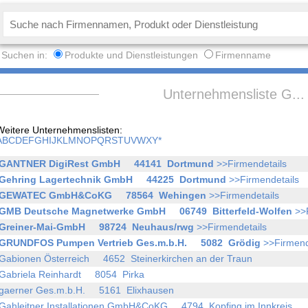
Suchen in:
Produkte und Dienstleistungen
Firmenname
Unternehmensliste G... 
Weitere Unternehmenslisten:
A
B
C
D
E
F
G
H
I
J
K
L
M
N
O
P
Q
R
S
T
U
V
W
X
Y
*
GANTNER DigiRest GmbH 44141 Dortmund
>>Firmendetails
Gehring Lagertechnik GmbH 44225 Dortmund
>>Firmendetails
GEWATEC GmbH&CoKG 78564 Wehingen
>>Firmendetails
GMB Deutsche Magnetwerke GmbH 06749 Bitterfeld-Wolfen
>>F
Greiner-Mai-GmbH 98724 Neuhaus/rwg
>>Firmendetails
GRUNDFOS Pumpen Vertrieb Ges.m.b.H. 5082 Grödig
>>Firmend
Gabionen Österreich 4652 Steinerkirchen an der Traun
Gabriela Reinhardt 8054 Pirka
gaerner Ges.m.b.H. 5161 Elixhausen
Gahleitner Installationen GmbH&CoKG 4794 Kopfing im Innkreis