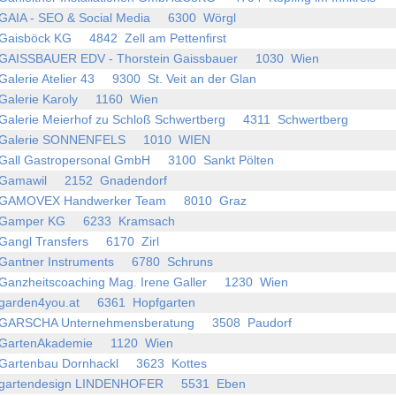
GAIA - SEO & Social Media 6300 Wörgl
Gaisböck KG 4842 Zell am Pettenfirst
GAISSBAUER EDV - Thorstein Gaissbauer 1030 Wien
Galerie Atelier 43 9300 St. Veit an der Glan
Galerie Karoly 1160 Wien
Galerie Meierhof zu Schloß Schwertberg 4311 Schwertberg
Galerie SONNENFELS 1010 WIEN
Gall Gastropersonal GmbH 3100 Sankt Pölten
Gamawil 2152 Gnadendorf
GAMOVEX Handwerker Team 8010 Graz
Gamper KG 6233 Kramsach
Gangl Transfers 6170 Zirl
Gantner Instruments 6780 Schruns
Ganzheitscoaching Mag. Irene Galler 1230 Wien
garden4you.at 6361 Hopfgarten
GARSCHA Unternehmensberatung 3508 Paudorf
GartenAkademie 1120 Wien
Gartenbau Dornhackl 3623 Kottes
gartendesign LINDENHOFER 5531 Eben