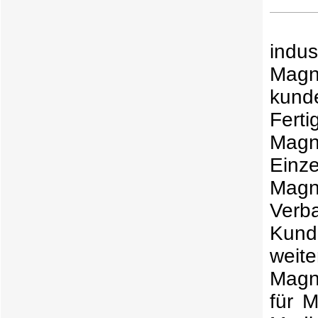
indu
Magn
kund
Ferti
Magn
Einz
Magn
Verb
Kund
weit
Magne
für 