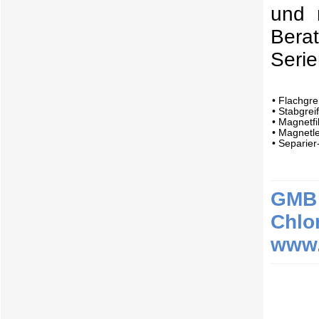
und 
Bera
Serie
• Flachgr
• Stabgre
• Magnetfi
• Magnetle
• Separie
GMB 
Chlo
www.