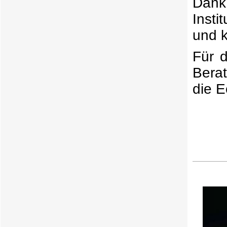
Dank
Inst
und k
Für 
Bera
die E