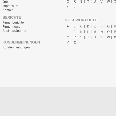
Q
R
S
T
U
V
W
X
Jobs
Impressum
Y
Z
Kontakt
BERICHTE
STICHWORTLISTE
Firmenberichte
A
B
C
D
E
F
G
Firmennews
BusinessJournal
I
J
K
L
M
N
O
P
Q
R
S
T
U
V
W
X
KUNDENMEINUNGEN
Y
Z
Kundenmeinungen