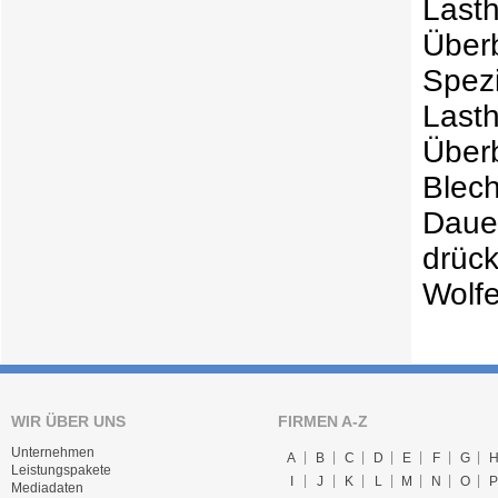
Last
Übe
Spez
La
Übe
Blech
Daue
drüc
Wolf
WIR ÜBER UNS
FIRMEN A-Z
Unternehmen
A
B
C
D
E
F
G
Leistungspakete
I
J
K
L
M
N
O
P
Mediadaten