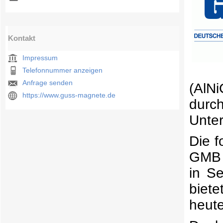
Kontakt
Impressum
Telefonnummer anzeigen
Anfrage senden
(AlN
https://www.guss-magnete.de
durc
Unte
Die f
GMB i
in Se
biet
heut