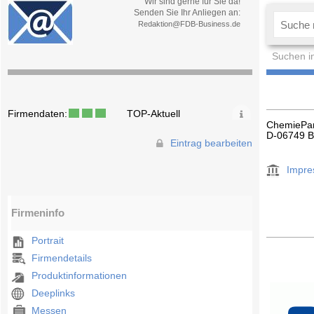
Wir sind gerne für Sie da!
Senden Sie Ihr Anliegen an:
Redaktion@FDB-Business.de
Suchen i
Firmendaten:
TOP-Aktuell
ChemiePark
D-06749 Bi
Eintrag bearbeiten
Impr
Firmeninfo
Portrait
Firmendetails
Produktinformationen
Deeplinks
Messen