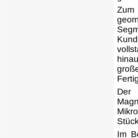
Zum 
geom
Segm
Kund
voll
hina
groß
Ferti
Der 
Magn
Mikr
Stück
Im B