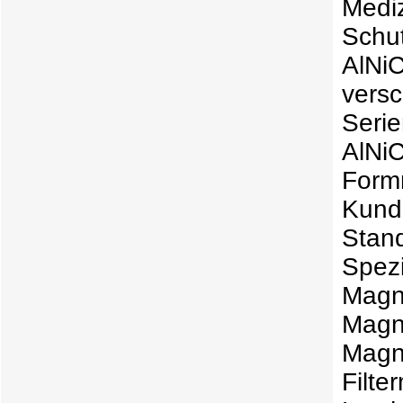
Medi
Schut
AlNi
vers
Seri
AlNi
Form
Kund
Stan
Spez
Magn
Mag
Magn
Filt