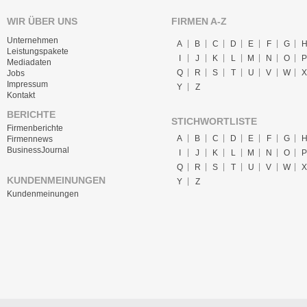
WIR ÜBER UNS
FIRMEN A-Z
Unternehmen
A
B
C
D
E
F
G
Leistungspakete
I
J
K
L
M
N
O
P
Mediadaten
Q
R
S
T
U
V
W
X
Jobs
Impressum
Y
Z
Kontakt
BERICHTE
STICHWORTLISTE
Firmenberichte
A
B
C
D
E
F
G
Firmennews
BusinessJournal
I
J
K
L
M
N
O
P
Q
R
S
T
U
V
W
X
KUNDENMEINUNGEN
Y
Z
Kundenmeinungen