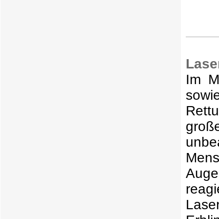
Lase
Im M
sow
Rett
groß
unbea
Mens
Auge
reag
Laser
Erbli