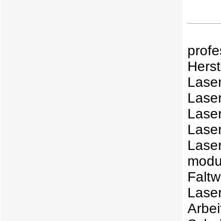
prof
Herst
Lase
Laser
Lase
Lase
Lase
mod
Falt
Lase
Arbe
Schu