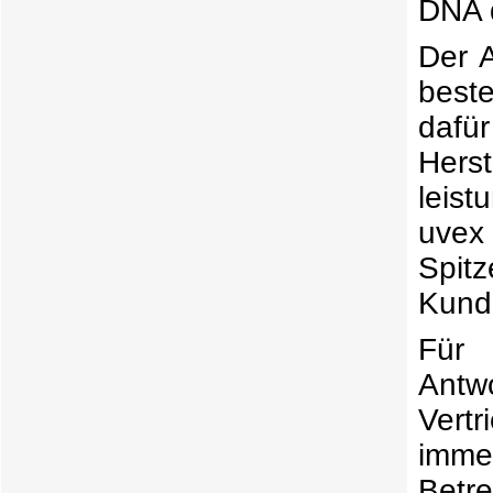
DNA 
Der A
best
daf
Hers
leist
uvex
Spitz
Kunde
Für 
Antw
Vertr
imme
Betre