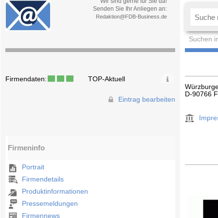
Wir sind gerne für Sie da!
Senden Sie Ihr Anliegen an:
Redaktion@FDB-Business.de
Suchen i
Firmendaten:
TOP-Aktuell
Würzburger
D-90766 F
Eintrag bearbeiten
Impr
Firmeninfo
Portrait
Firmendetails
Produktinformationen
Pressemeldungen
Firmennews