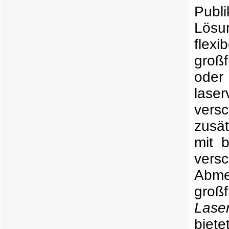
Lösu
flex
groß
oder
lase
vers
zusä
mit 
vers
Abme
groß
Lase
biete
leis