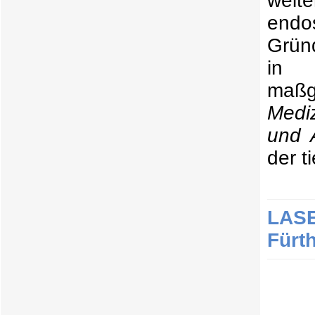
endos
Gründ
in 
maß
Medi
und 
der t
LAS
Fürt