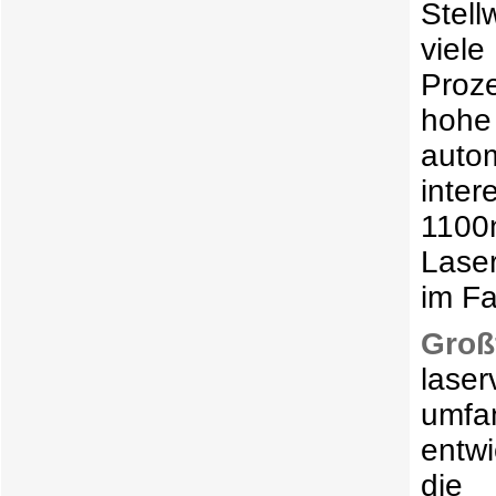
vie
Proz
hohe
auto
inte
1100
Laser
im Fa
Groß
lase
umfa
entwi
die
Publ