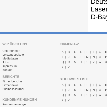
Lase
D-Ba
WIR ÜBER UNS
FIRMEN A-Z
Unternehmen
A
B
C
D
E
F
G
Leistungspakete
I
J
K
L
M
N
O
P
Mediadaten
Q
R
S
T
U
V
W
X
Jobs
Impressum
Y
Z
Kontakt
BERICHTE
STICHWORTLISTE
Firmenberichte
A
B
C
D
E
F
G
Firmennews
BusinessJournal
I
J
K
L
M
N
O
P
Q
R
S
T
U
V
W
X
KUNDENMEINUNGEN
Y
Z
Kundenmeinungen