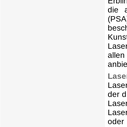
die 
(PSA
besc
Kuns
Laser
alle
anbi
Lase
Laser
der d
Las
Lase
oder
Stel