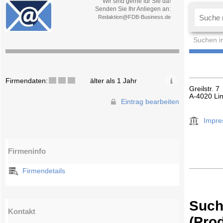
Wir sind gerne für Sie da!
Senden Sie Ihr Anliegen an:
Redaktion@FDB-Business.de
Suchen i
Firmendaten:
älter als 1 Jahr
Greilstr. 7
A-4020 Li
Eintrag bearbeiten
Impr
Firmeninfo
Firmendetails
Such
Kontakt
(Pro