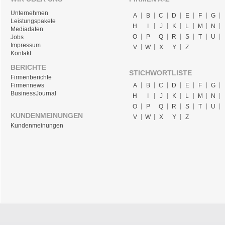
Unternehmen
A
B
C
D
E
F
G
Leistungspakete
H
I
J
K
L
M
N
Mediadaten
O
P
Q
R
S
T
U
Jobs
Impressum
V
W
X
Y
Z
Kontakt
BERICHTE
STICHWORTLISTE
Firmenberichte
A
B
C
D
E
F
G
Firmennews
BusinessJournal
H
I
J
K
L
M
N
O
P
Q
R
S
T
U
KUNDENMEINUNGEN
V
W
X
Y
Z
Kundenmeinungen