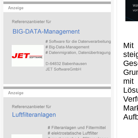
Anzeige
Mit
ste
Ges
Gru
mit
Lös
Anzeige
Ver
Mark
Aufb