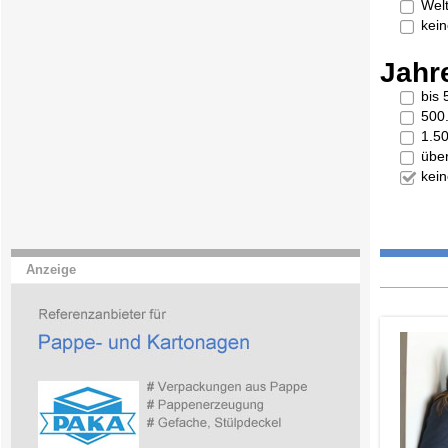
Welt
kei
Jahr
bis
500
1.5
übe
kei
Anzeige