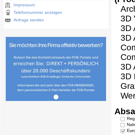
Impressum
Arc
Telefonnummer anzeigen
3D 
Anfrage senden
3D 
3D 
Com
Com
3D 
3D 
Gra
We
Absa
Reg
Nati
Eur