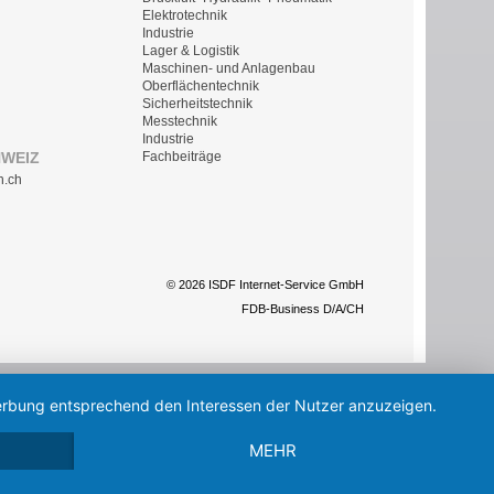
Elektrotechnik
Industrie
Lager & Logistik
Maschinen- und Anlagenbau
Oberflächentechnik
Sicherheitstechnik
Messtechnik
Industrie
HWEIZ
Fachbeiträge
n.ch
© 2026 ISDF Internet-Service GmbH
FDB-Business D/A/CH
 Werbung entsprechend den Interessen der Nutzer anzuzeigen.
MEHR