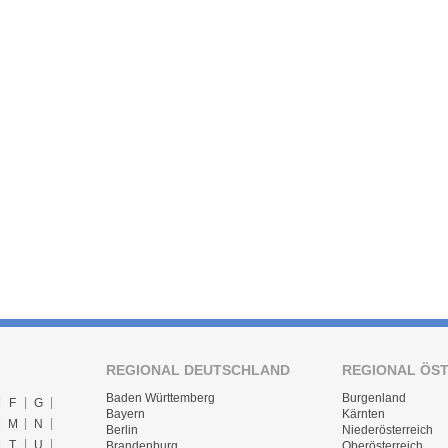
REGIONAL DEUTSCHLAND
REGIONAL ÖS
Baden Württemberg
Burgenland
F
G
Bayern
Kärnten
M
N
Berlin
Niederösterreich
T
U
Brandenburg
Oberösterreich