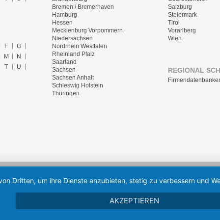
Bremen / Bremerhaven
Salzburg
Hamburg
Steiermark
Hessen
Tirol
Mecklenburg Vorpommern
Vorarlberg
Niedersachsen
Wien
F
G
Nordrhein Westfalen
Rheinland Pfalz
M
N
Saarland
T
U
REGIONAL SC
Sachsen
Sachsen Anhalt
Firmendatenbanke
Schleswig Holstein
Thüringen
von Dritten, um ihre Dienste anzubieten, stetig zu verbessern und
AKZEPTIEREN