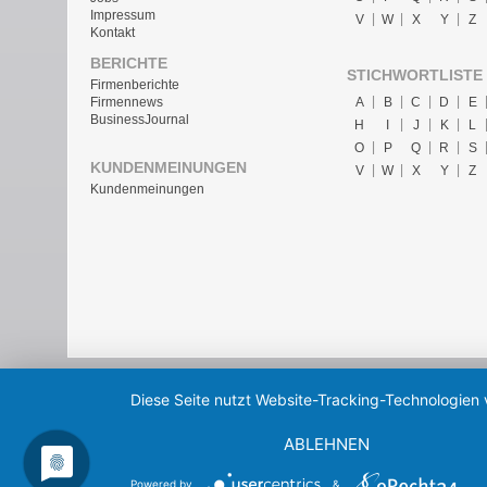
Impressum
V
W
X
Y
Z
Kontakt
BERICHTE
STICHWORTLISTE
Firmenberichte
A
B
C
D
E
Firmennews
BusinessJournal
H
I
J
K
L
O
P
Q
R
S
KUNDENMEINUNGEN
V
W
X
Y
Z
Kundenmeinungen
Diese Seite nutzt Website-Tracking-Technologien 
ABLEHNEN
Powered by
&