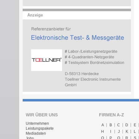
Anzeige
WIR ÜBER UNS
FIRMEN A-Z
Unternehmen
A
B
C
D
E
Leistungspakete
H
I
J
K
L
Mediadaten
O
P
Q
R
S
Jobs