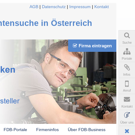
AGB
|
Datenschutz
|
Impressum
|
Kontakt
ntensuche in Österreich
Suche
Firma eintragen
Portale
Infos
Anruf
Kontakt
Über uns
FDB-Portale
Firmeninfos
Über FDB-Business