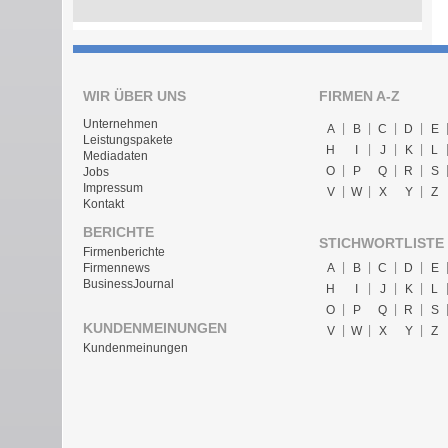
WIR ÜBER UNS
FIRMEN A-Z
Unternehmen
A
B
C
D
E
Leistungspakete
H
I
J
K
L
Mediadaten
O
P
Q
R
S
Jobs
Impressum
V
W
X
Y
Z
Kontakt
BERICHTE
STICHWORTLISTE
Firmenberichte
A
B
C
D
E
Firmennews
BusinessJournal
H
I
J
K
L
O
P
Q
R
S
KUNDENMEINUNGEN
V
W
X
Y
Z
Kundenmeinungen