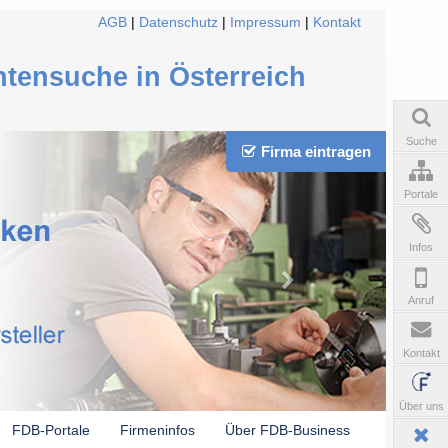
AGB
|
Datenschutz
|
Impressum
|
Kontakt
ntensuche in Österreich
Suche
Firma eintragen
Portale
Infos
Anruf
Kontakt
Über uns
FDB-Portale
Firmeninfos
Über FDB-Business