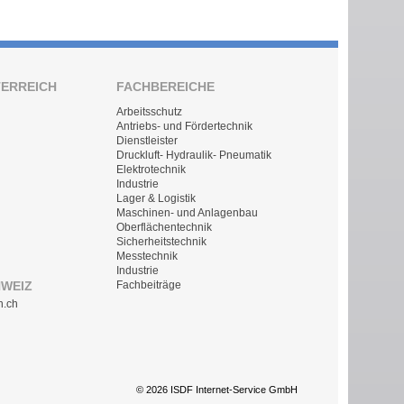
TERREICH
FACHBEREICHE
Arbeitsschutz
Antriebs- und Fördertechnik
Dienstleister
Druckluft- Hydraulik- Pneumatik
Elektrotechnik
Industrie
Lager & Logistik
Maschinen- und Anlagenbau
Oberflächentechnik
Sicherheitstechnik
Messtechnik
Industrie
HWEIZ
Fachbeiträge
n.ch
© 2026 ISDF Internet-Service GmbH