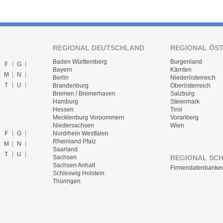
REGIONAL DEUTSCHLAND
REGIONAL ÖS
Baden Württemberg
Burgenland
F
G
Bayern
Kärnten
M
N
Berlin
Niederösterreich
T
U
Brandenburg
Oberösterreich
Bremen / Bremerhaven
Salzburg
Hamburg
Steiermark
Hessen
Tirol
Mecklenburg Vorpommern
Vorarlberg
Niedersachsen
Wien
F
G
Nordrhein Westfalen
Rheinland Pfalz
M
N
Saarland
T
U
REGIONAL SC
Sachsen
Sachsen Anhalt
Firmendatenbanke
Schleswig Holstein
Thüringen