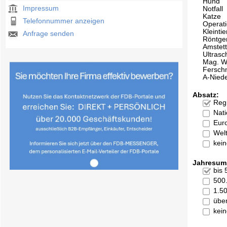
Hund
Impressum
Notfall
Katze
Telefonnummer anzeigen
Operat
Kleintie
Anfrage senden
Röntge
Amstet
Ultrasc
Mag. W
Ferschn
A-Niede
Absatz:
Reg
Nati
Eur
Welt
kei
Jahresum
bis
500
1.5
übe
kei