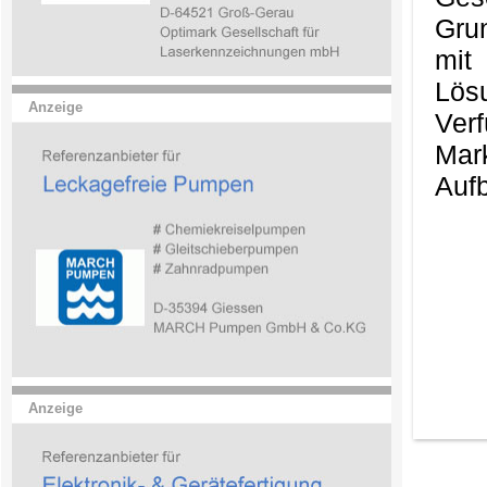
Gru
mit
Lös
Anzeige
Ver
Mark
Aufb
Anzeige