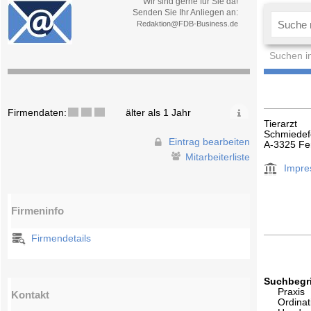
Wir sind gerne für Sie da!
Senden Sie Ihr Anliegen an:
Redaktion@FDB-Business.de
Suchen i
Firmendaten:
älter als 1 Jahr
Tierarzt
Schmiedef
Eintrag bearbeiten
A-3325 Fe
Mitarbeiterliste
Impr
Firmeninfo
Firmendetails
Suchbegri
Praxis
Kontakt
Ordinat