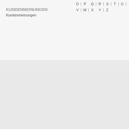
O
P
Q
R
S
T
U
KUNDENMEINUNGEN
V
W
X
Y
Z
Kundenmeinungen