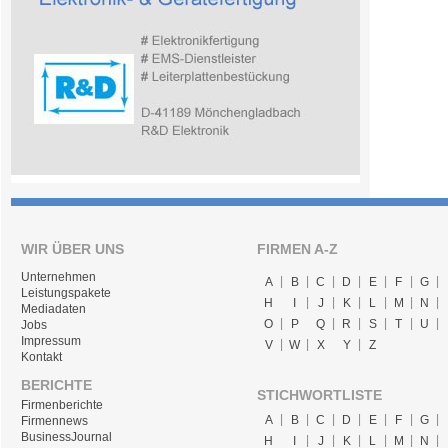
WIR ÜBER UNS
FIRMEN A-Z
Unternehmen
A
B
C
D
E
F
G
Leistungspakete
H
I
J
K
L
M
N
Mediadaten
O
P
Q
R
S
T
U
Jobs
Impressum
V
W
X
Y
Z
Kontakt
BERICHTE
STICHWORTLISTE
Firmenberichte
A
B
C
D
E
F
G
Firmennews
BusinessJournal
H
I
J
K
L
M
N