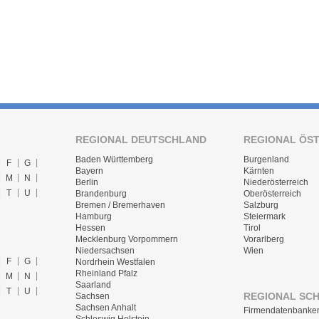
REGIONAL DEUTSCHLAND
REGIONAL ÖS
Baden Württemberg
Burgenland
F
G
Bayern
Kärnten
M
N
Berlin
Niederösterreich
T
U
Brandenburg
Oberösterreich
Bremen / Bremerhaven
Salzburg
Hamburg
Steiermark
Hessen
Tirol
Mecklenburg Vorpommern
Vorarlberg
Niedersachsen
Wien
F
G
Nordrhein Westfalen
Rheinland Pfalz
M
N
Saarland
T
U
REGIONAL SC
Sachsen
Sachsen Anhalt
Firmendatenbanke
Schleswig Holstein