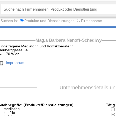
Suchen in:
Produkte und Dienstleistungen
Firmenname
Mag.a Barbara Nanoff-Schediwy
eingetragene Mediatorin und Konfliktberaterin
Heuberggasse 64
A-1170 Wien
Impressum
Unternehmensdetails und
Suchbegriffe: (Produkte/Dienstleistungen)
Tätig 
mediation
konflikt