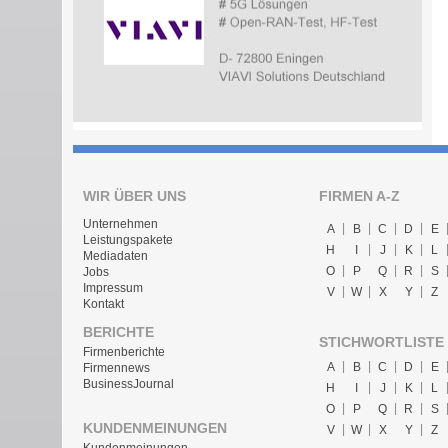
WIR ÜBER UNS
FIRMEN A-Z
Unternehmen
A
B
C
D
E
Leistungspakete
H
I
J
K
L
Mediadaten
O
P
Q
R
S
Jobs
Impressum
V
W
X
Y
Z
Kontakt
BERICHTE
STICHWORTLISTE
Firmenberichte
A
B
C
D
E
Firmennews
BusinessJournal
H
I
J
K
L
O
P
Q
R
S
KUNDENMEINUNGEN
V
W
X
Y
Z
Kundenmeinungen