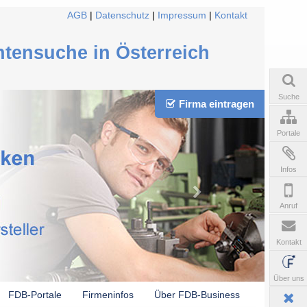
AGB
|
Datenschutz
|
Impressum
|
Kontakt
ntensuche in Österreich
Suche
Firma eintragen
Portale
Infos
Anruf
Kontakt
Über uns
FDB-Portale
Firmeninfos
Über FDB-Business