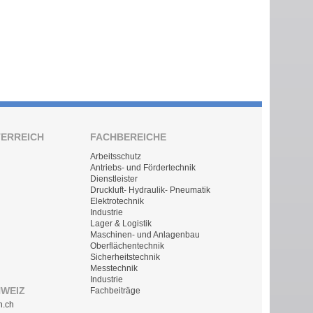
TERREICH
FACHBEREICHE
Arbeitsschutz
Antriebs- und Fördertechnik
Dienstleister
Druckluft- Hydraulik- Pneumatik
Elektrotechnik
Industrie
Lager & Logistik
Maschinen- und Anlagenbau
Oberflächentechnik
Sicherheitstechnik
Messtechnik
Industrie
HWEIZ
Fachbeiträge
n.ch