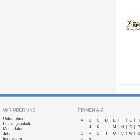
WIR ÜBER UNS
FIRMEN A-Z
Unternehmen
A
B
C
D
E
F
G
Leistungspakete
I
J
K
L
M
N
O
P
Mediadaten
Q
R
S
T
U
V
W
X
Jobs
Impressum
Y
Z