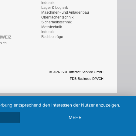
Industrie
Lager & Logistik
Maschinen- und Anlagenbau
Oberflächentechnik
Sicherheitstechnik
Messtechnik
Industrie
HWEIZ
Fachbeiträge
n.ch
© 2026 ISDF Internet-Service GmbH
FDB-Business D/A/CH
 Werbung entsprechend den Interessen der Nutzer anzuzeigen.
MEHR