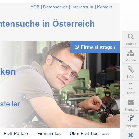
AGB
|
Datenschutz
|
Impressum
|
Kontakt
ntensuche in Österreich
Suche
Firma eintragen
Portale
Infos
Anruf
Kontakt
Über uns
FDB-Portale
Firmeninfos
Über FDB-Business