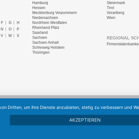
Hamburg
Steiermark
Hessen
Tirol
Mecklenburg Vorpommern
Vorarlberg
Niedersachsen
Wien
F
G
H
Nordrhein Westfalen
Rheinland Pfalz
N
O
P
Saarland
V
W
X
REGIONAL SC
Sachsen
Sachsen Anhalt
Firmendatenbanke
Schleswig Holstein
Thüringen
von Dritten, um ihre Dienste anzubieten, stetig zu verbessern und
AKZEPTIEREN