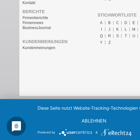
Kontakt
BERICHTE
STICHWORTLISTE
Firmenberichte
A
B
C
D
E
Firmennews
BusinessJournal
I
J
K
L
M
Q
R
S
T
U
KUNDENMEINUNGEN
Y
Z
Kundenmeinungen
Diese Seite nutzt Website-Tracking-Technologien 
ABLEHNEN
Powered by
&