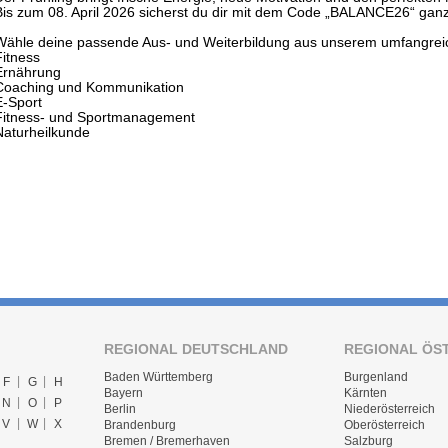
Bis zum 08. April 2026 sicherst du dir mit dem Code „BALANCE26“ ganz
Wähle deine passende Aus- und Weiterbildung aus unserem umfangrei
Fitness
Ernährung
Coaching und Kommunikation
E-Sport
Fitness- und Sportmanagement
Naturheilkunde
REGIONAL DEUTSCHLAND
REGIONAL ÖS
Baden Württemberg
Burgenland
F
G
H
Bayern
Kärnten
N
O
P
Berlin
Niederösterreich
V
W
X
Brandenburg
Oberösterreich
Bremen / Bremerhaven
Salzburg