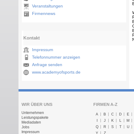
Veranstaltungen
Firmennews
Kontakt
Impressum
Telefonnummer anzeigen
Anfrage senden
www.academyofsports.de
WIR ÜBER UNS
FIRMEN A-Z
Unternehmen
A
B
C
D
E
Leistungspakete
I
J
K
L
M
Mediadaten
Q
R
S
T
U
Jobs
Impressum
Y
Z