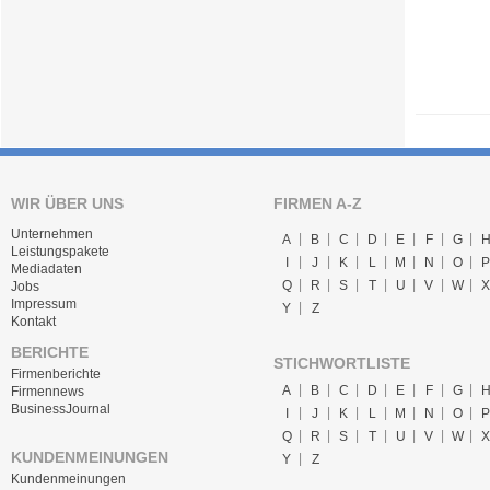
WIR ÜBER UNS
FIRMEN A-Z
Unternehmen
A
B
C
D
E
F
G
Leistungspakete
I
J
K
L
M
N
O
P
Mediadaten
Q
R
S
T
U
V
W
X
Jobs
Impressum
Y
Z
Kontakt
BERICHTE
STICHWORTLISTE
Firmenberichte
A
B
C
D
E
F
G
Firmennews
BusinessJournal
I
J
K
L
M
N
O
P
Q
R
S
T
U
V
W
X
KUNDENMEINUNGEN
Y
Z
Kundenmeinungen