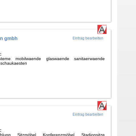
en gmbh
Eintrag bearbeiten
:
steme mobilwaende glaswaende sanitaerwaende
 schaukaesten
Eintrag bearbeiten
:
hlung Sitzmöbel Konferenzmöbel Stadionsitze