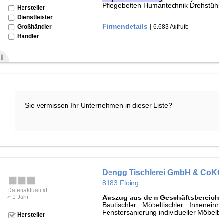
Pflegebetten Humantechnik Drehstühl
Hersteller
Dienstleister
Firmendetails
|
6.683 Aufrufe
Großhändler
Händler
Sie vermissen Ihr Unternehmen in dieser Liste?
Dengg Tischlerei GmbH & CoK
8183 Floing
Datenaktualität:
> 1 Jahr
Auszug aus dem Geschäftsbereich
Bautischler Möbeltischler Innenein
Fenstersanierung individueller Möbe
Hersteller