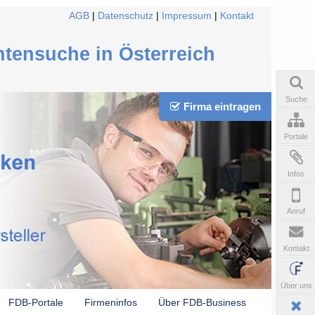
AGB
|
Datenschutz
|
Impressum
|
Kontakt
ntensuche in Österreich
Suche
Firma eintragen
Portale
Infos
Anruf
Kontakt
Über uns
FDB-Portale
Firmeninfos
Über FDB-Business