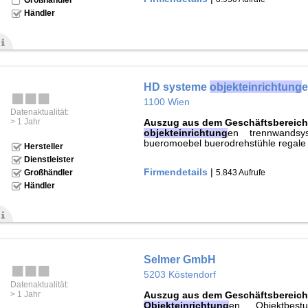
Händler
HD systeme
objekteinrichtung
1100 Wien
Datenaktualität:
> 1 Jahr
Auszug aus dem Geschäftsbereich
objekteinrichtung
en trennwandsy
bueromoebel buerodrehstühle regale
Hersteller
Dienstleister
Firmendetails
|
5.843 Aufrufe
Großhändler
Händler
Selmer GmbH
5203 Köstendorf
Datenaktualität:
> 1 Jahr
Auszug aus dem Geschäftsbereich
Objekteinrichtung
en Objektbestu