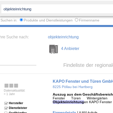
Suchen in:
Produkte und Dienstleistungen
Firmenname
Ihre Suche nach:
objekteinrichtung
4 Anbieter
Findeliste der regiona
KAPO Fenster und Türen Gmb
8225 Pöllau bei Hartberg
Datenaktualität:
> 1 Jahr
Auszug aus dem Geschäftsbereich
Fenster Türen Wintergärten 
Objekteinrichtung
en KAPO Fenster
Hersteller
Dienstleister
Firmendetails
|
8.950 Aufrufe
Großhändler