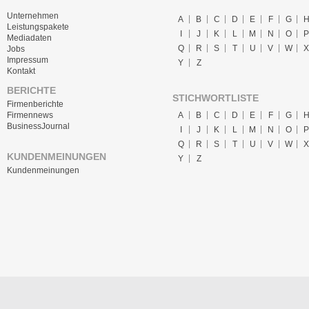
Unternehmen
A
B
C
D
E
F
G
Leistungspakete
I
J
K
L
M
N
O
P
Mediadaten
Q
R
S
T
U
V
W
X
Jobs
Impressum
Y
Z
Kontakt
BERICHTE
STICHWORTLISTE
Firmenberichte
A
B
C
D
E
F
G
Firmennews
BusinessJournal
I
J
K
L
M
N
O
P
Q
R
S
T
U
V
W
X
KUNDENMEINUNGEN
Y
Z
Kundenmeinungen