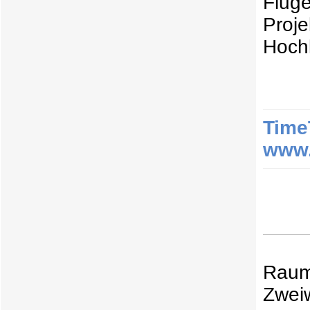
Fluge
Proje
Hochl
Time
www.
Raum
Zwei