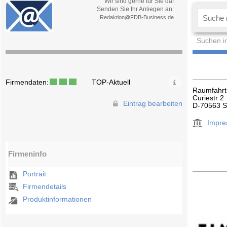
Wir sind gerne für Sie da!
Senden Sie Ihr Anliegen an:
Redaktion@FDB-Business.de
Suchen i
Firmendaten:
TOP-Aktuell
Raumfahrt
Curiestr 2
Eintrag bearbeiten
D-70563 St
Impr
Firmeninfo
Portrait
Firmendetails
Produktinformationen