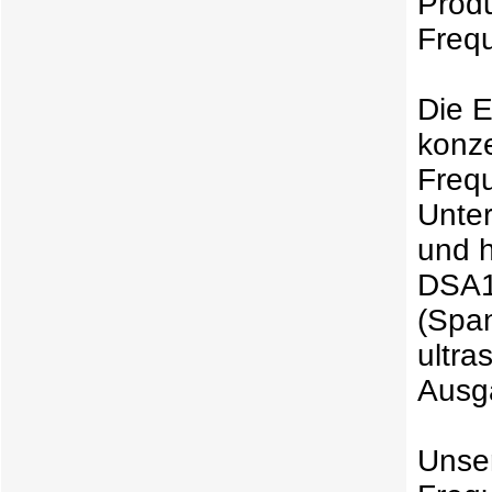
Produ
Freq
Die E
konze
Freq
Unte
und h
DSA1 
(Span
ultra
Ausg
Unser