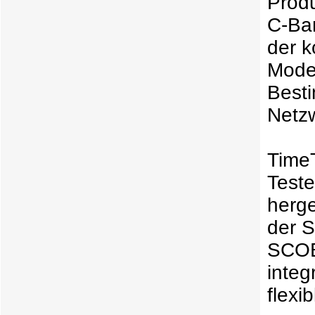
Produ
C-Ba
der k
Mode
Best
Netz
TimeT
Test
herge
der S
SCOE 
integ
flexi