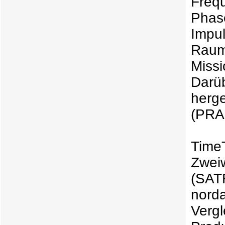
Freq
Phas
Impu
Raumf
Missi
Darü
herge
(PRA
TimeT
Zwei
(SAT
norda
Verg