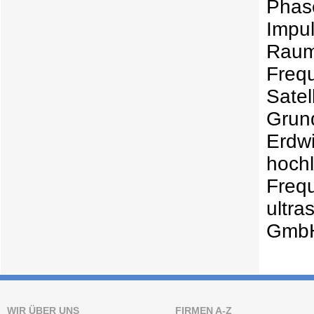
Phas
Impu
Rau
Freq
Sat
Gru
Erd
hoc
Freq
ultra
GmbH
WIR ÜBER UNS
FIRMEN A-Z