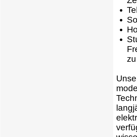
Ze
Te
So
Ho
St
Fr
zu
Unse
moder
Techn
langj
elekt
verf