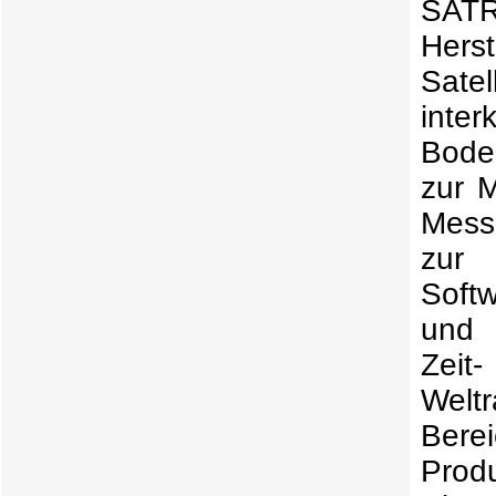
SAT
He
Sate
int
Bode
zur 
Mess
zur
Soft
und 
Zei
Welt
Bere
Pro