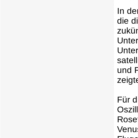
In de
die d
zukün
Unte
Unte
satel
und F
zeigt
Für d
Oszil
Roset
Venu