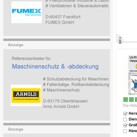
Anzeige
Top-Aktu
Hers
Dien
Groß
Anzeige
Händ