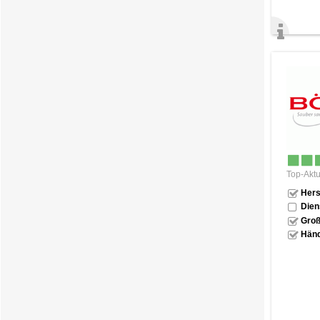
Top-Aktu
Hers
Dien
Groß
Händ