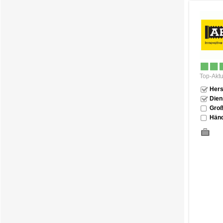
Top-Aktu
Hers
Dien
Groß
Händ