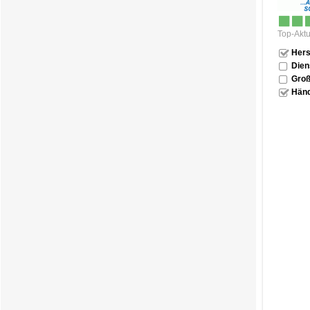
Top-Aktu
Hers
Dien
Groß
Händ