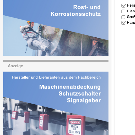
Hers
Dien
Groß
Händ
Anzeige