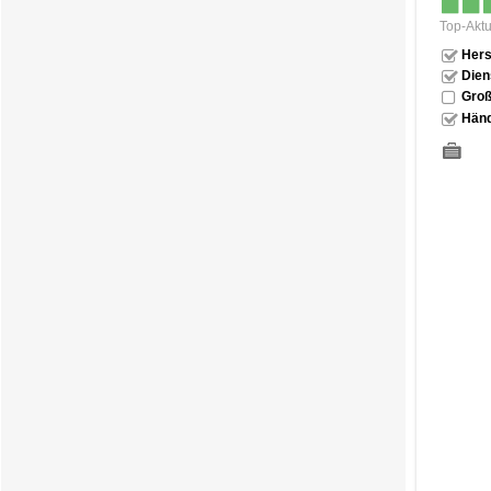
Top-Aktu
Hers
Dien
Groß
Händ