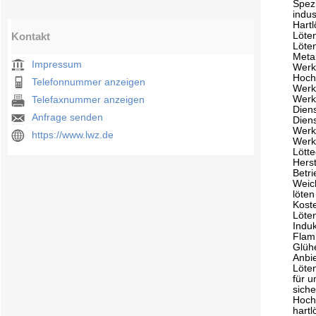
Spezi
indus
Hart
Kontakt
Löte
Löte
Meta
Impressum
Werk
Hoch
Telefonnummer anzeigen
Werk
Werk
Telefaxnummer anzeigen
Dien
Anfrage senden
Dien
Werks
https://www.lwz.de
Werk
Lött
Herst
Betri
Weich
löten
Kost
Löte
Induk
Flam
Glüh
Anbi
Löte
für 
sich
Hoch
hartl