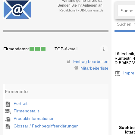
Wir sind gerne für Sie da!
Senden Sie Ihr Anliegen an:
Redaktion@FDB-Business.de
Suchen i
Firmendaten:
TOP-Aktuell
Löttechni
Runtestr. 
Eintrag bearbeiten
D-59457 W
Mitarbeiterliste
Impr
Firmeninfo
Portrait
Firmendetails
Produktinformationen
Glossar / Fachbegriffserklärungen
Suchbeg
lötar