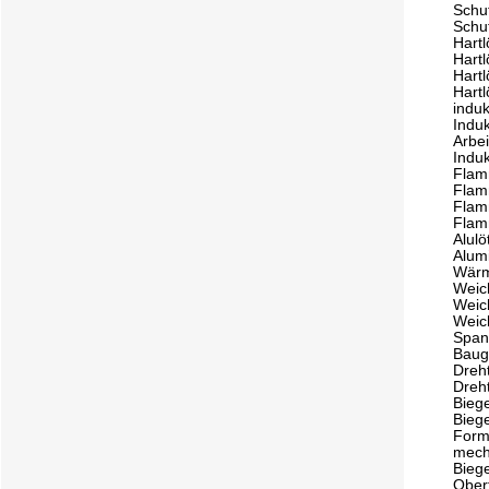
Schu
Schu
Hartl
Hart
Hartl
Hart
induk
Indu
Arbe
Induk
Flam
Flam
Flam
Flam
Alulö
Alum
Wärm
Weic
Weic
Weic
Span
Baug
Dreh
Dreh
Bieg
Bieg
Form
mech
Biege
Ober