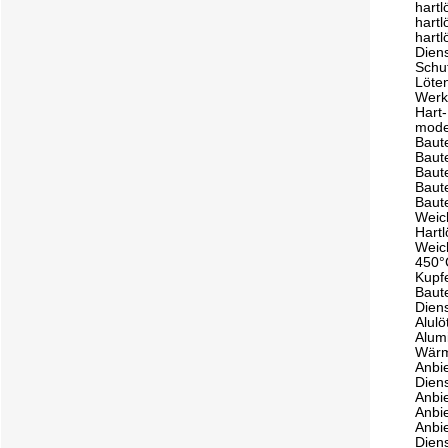
hart
hartl
hart
Dien
Schu
Löte
Werk
Hart
mode
Baute
Baut
Baute
Baute
Baute
Weic
Hart
Weic
450°
Kupf
Baute
Diens
Alul
Alum
Wärm
Anbie
Diens
Anbi
Anbi
Anbi
Diens