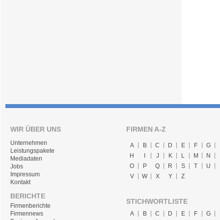
WIR ÜBER UNS
FIRMEN A-Z
Unternehmen
A
B
C
D
E
F
G
Leistungspakete
H
I
J
K
L
M
N
Mediadaten
O
P
Q
R
S
T
U
Jobs
Impressum
V
W
X
Y
Z
Kontakt
BERICHTE
STICHWORTLISTE
Firmenberichte
A
B
C
D
E
F
G
Firmennews