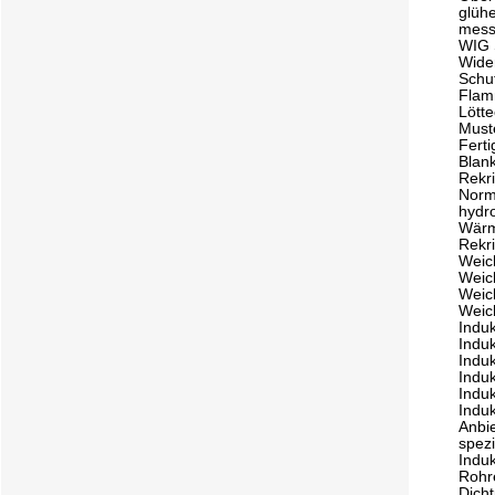
glüh
mess
WIG 
Wide
Schu
Flam
Lött
Must
Fert
Blan
Rekr
Norm
hydr
Wärm
Rekri
Weic
Weic
Weic
Weic
Induk
Induk
Indu
Induk
Induk
Induk
Anbie
spezi
Induk
Rohr
Dich