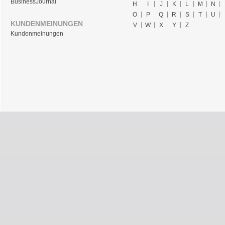
BusinessJournal
H
I
J
K
L
M
N
O
P
Q
R
S
T
U
KUNDENMEINUNGEN
V
W
X
Y
Z
Kundenmeinungen