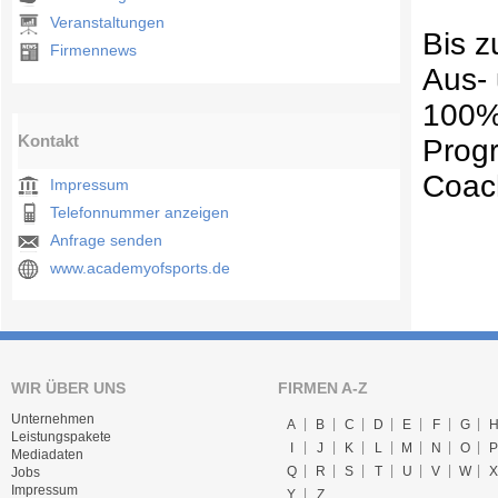
Veranstaltungen
Bis z
Firmennews
Aus-
100% 
Kontakt
Prog
Coac
Impressum
Telefonnummer anzeigen
Anfrage senden
www.academyofsports.de
WIR ÜBER UNS
FIRMEN A-Z
Unternehmen
A
B
C
D
E
F
G
Leistungspakete
I
J
K
L
M
N
O
P
Mediadaten
Q
R
S
T
U
V
W
X
Jobs
Impressum
Y
Z