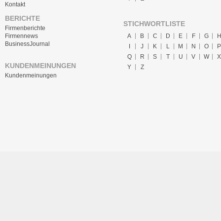
Kontakt
BERICHTE
STICHWORTLISTE
Firmenberichte
A
B
C
D
E
F
G
Firmennews
BusinessJournal
I
J
K
L
M
N
O
P
Q
R
S
T
U
V
W
X
KUNDENMEINUNGEN
Y
Z
Kundenmeinungen