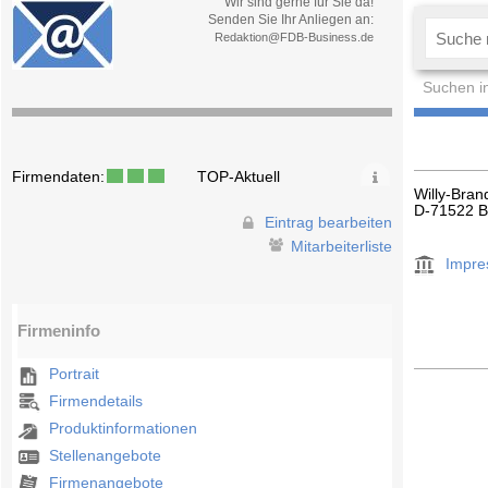
Wir sind gerne für Sie da!
Senden Sie Ihr Anliegen an:
Redaktion@FDB-Business.de
Suchen i
Firmendaten:
TOP-Aktuell
Willy-Bran
D-71522 
Eintrag bearbeiten
Mitarbeiterliste
Impr
Firmeninfo
Portrait
Firmendetails
Produktinformationen
Stellenangebote
Firmenangebote