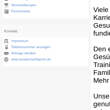
Veranstaltungen
Viele
Firmennews
Karri
Gesun
Kontakt
fund
Impressum
Telefonnummer anzeigen
Den 
Anfrage senden
Gesün
www.academyofsports.de
Train
Famil
Mehr 
Unser
genut