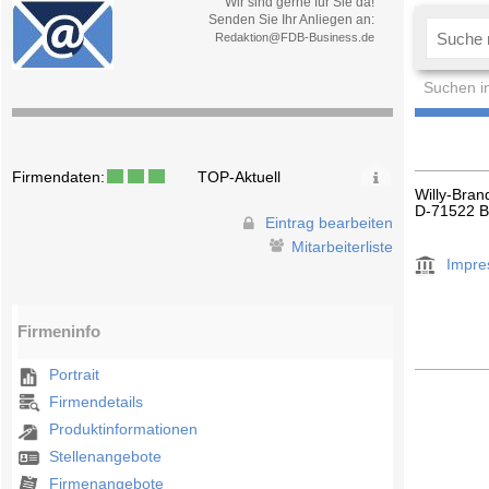
Wir sind gerne für Sie da!
Senden Sie Ihr Anliegen an:
Redaktion@FDB-Business.de
Suchen i
Firmendaten:
TOP-Aktuell
Willy-Bran
D-71522 
Eintrag bearbeiten
Mitarbeiterliste
Impr
Firmeninfo
Portrait
Firmendetails
Produktinformationen
Stellenangebote
Firmenangebote