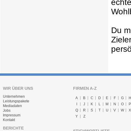
echt
Wohlb
Du mö
Ziele
persö
WIR ÜBER UNS
FIRMEN A-Z
Unternehmen
A
B
C
D
E
F
G
Leistungspakete
I
J
K
L
M
N
O
P
Mediadaten
Q
R
S
T
U
V
W
X
Jobs
Impressum
Y
Z
Kontakt
BERICHTE