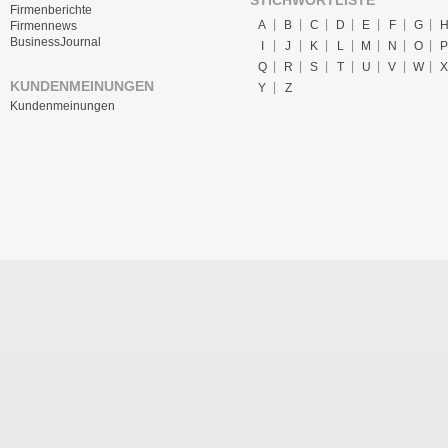
STICHWORTLISTE
Firmenberichte
A
B
C
D
E
F
G
Firmennews
BusinessJournal
I
J
K
L
M
N
O
P
Q
R
S
T
U
V
W
X
KUNDENMEINUNGEN
Y
Z
Kundenmeinungen