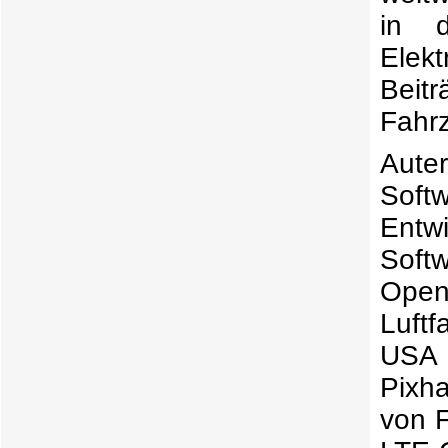
in d
Elek
Beit
Fahrz
Aute
Softw
Entw
Softw
Ope
Luft
USA 
Pixha
von F