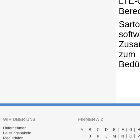
LTE-
Bere
Sarto
soft
Zusa
zum 
Bedü
WIR ÜBER UNS
FIRMEN A-Z
Unternehmen
A
B
C
D
E
F
G
Leistungspakete
I
J
K
L
M
N
O
P
Mediadaten