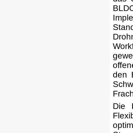
BLD
Impl
Sta
Droh
Work
gewe
offe
den B
Schw
Frach
Die 
Flex
opti