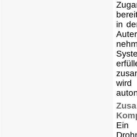
Zuga
bere
in de
Auter
nehm
Syst
erfü
zusa
wird
auton
Zus
Komp
Ein
Droh