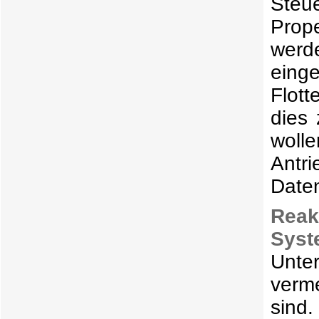
Steu
Prop
werd
eing
Flot
dies
woll
Antr
Date
Reak
Syst
Unte
verm
sind