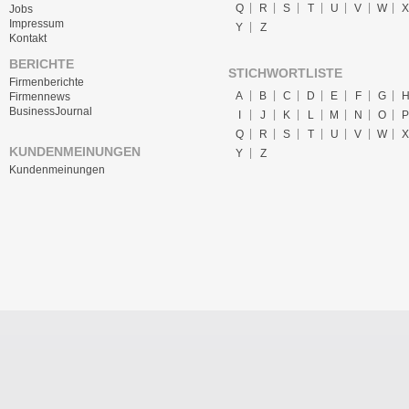
Q
R
S
T
U
V
W
X
Jobs
Impressum
Y
Z
Kontakt
BERICHTE
STICHWORTLISTE
Firmenberichte
A
B
C
D
E
F
G
Firmennews
BusinessJournal
I
J
K
L
M
N
O
P
Q
R
S
T
U
V
W
X
KUNDENMEINUNGEN
Y
Z
Kundenmeinungen