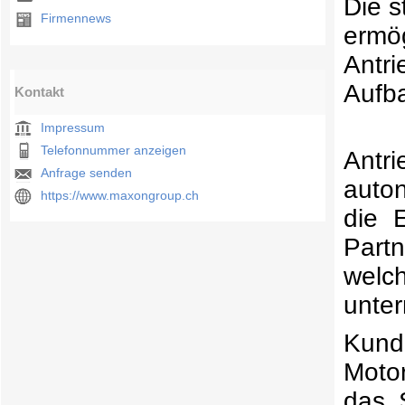
Die s
Firmennews
ermög
Antri
Aufba
Kontakt
Impressum
Telefonnummer anzeigen
Antr
Anfrage senden
auto
https://www.maxongroup.ch
die 
Part
wel
unter
Kund
Motor
das 