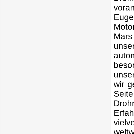
voran
Euge
Motor
Mars 
unse
auto
beso
unse
wir 
Seite
Droh
Erfa
viel
welt