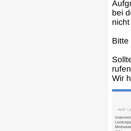
Aufg
bei 
nicht
Bitt
Soll
rufe
Wir h
WIR Ü
Unterneh
Leistungs
Mediadat