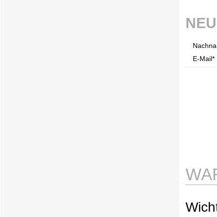
NEU
Nachna
E-Mail* 
WA
Wicht