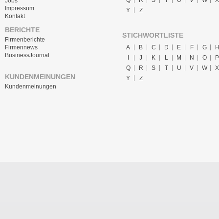
Q
R
S
T
U
V
W
X
Jobs
Impressum
Y
Z
Kontakt
BERICHTE
STICHWORTLISTE
Firmenberichte
A
B
C
D
E
F
G
Firmennews
BusinessJournal
I
J
K
L
M
N
O
P
Q
R
S
T
U
V
W
X
KUNDENMEINUNGEN
Y
Z
Kundenmeinungen