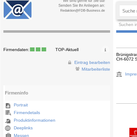
Wir sind gerne für Sie da!
Senden Sie Ihr Anliegen an:
Redaktion@FDB-Business.de
Suchen i
Firmendaten:
TOP-Aktuell
Brünigstr
CH-6072 S
Eintrag bearbeiten
Mitarbeiterliste
Impr
Firmeninfo
Portrait
Firmendetails
Produktinformationen
Deeplinks
Messen