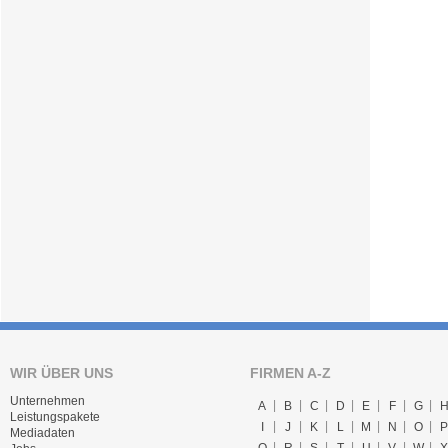
WIR ÜBER UNS
FIRMEN A-Z
Unternehmen
A
B
C
D
E
F
G
Leistungspakete
I
J
K
L
M
N
O
P
Mediadaten