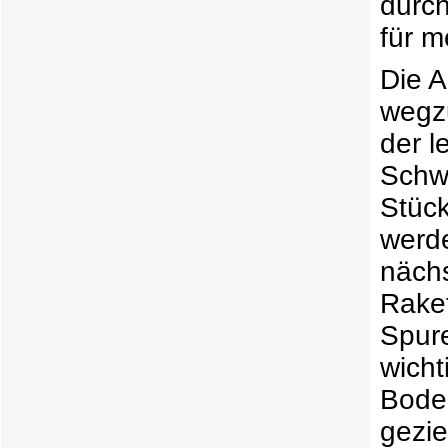
durch
für m
Die 
wegzu
der l
Schwe
Stück
werde
nächs
Rake
Spur
wicht
Boden
gezie