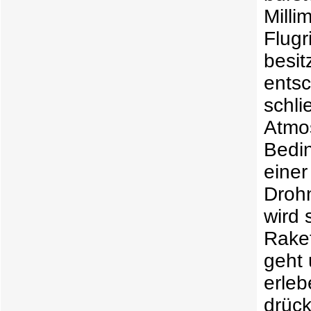
Milli
Flugr
besit
entsc
schli
Atmos
Bedin
einer
Drohn
wird 
Raket
geht 
erle
drüc