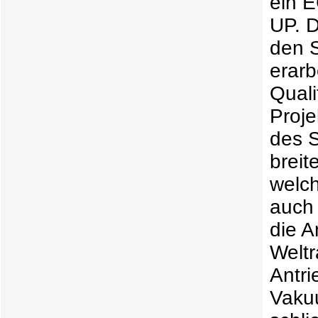
ein E
UP. 
den S
erarb
Quali
Proje
des S
brei
welch
auch
die A
Weltr
Antri
Vaku