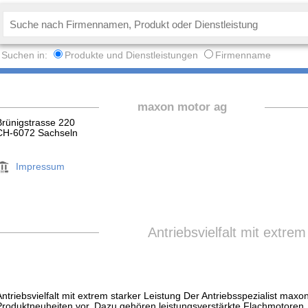
Suchen in:
Produkte und Dienstleistungen
Firmenname
maxon motor ag
Brünigstrasse 220
CH-6072 Sachseln
Impressum
Antriebsvielfalt mit extrem
Antriebsvielfalt mit extrem starker Leistung Der Antriebsspezialist max
Produktneuheiten vor. Dazu gehören leistungsverstärkte Flachmotoren,