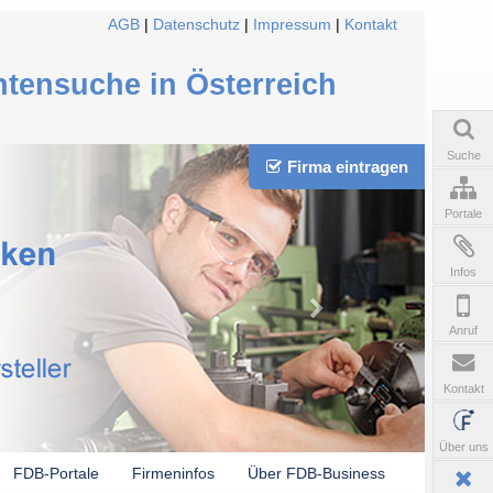
AGB
|
Datenschutz
|
Impressum
|
Kontakt
ntensuche in Österreich
Suche
Firma eintragen
Portale
Infos
Anruf
Kontakt
Über uns
FDB-Portale
Firmeninfos
Über FDB-Business