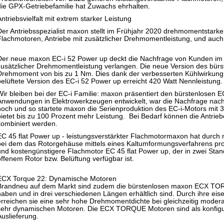
die GPX-Getriebefamilie hat Zuwachs ehrhalten.
Antriebsvielfalt mit extrem starker Leistung
Der Antriebsspezialist maxon stellt im Frühjahr 2020 drehmomentstarke
Flachmotoren, Antriebe mit zusätzlicher Drehmomentleistung, und auch
Der neue maxon EC-i 52 Power up deckt die Nachfrage von Kunden im B
zusätzlicher Drehmomentleistung verlangen. Die neue Version des bürs
Drehmoment von bis zu 1 Nm. Dies dank der verbesserten Kühlwirkung, d
belüftete Version des EC-i 52 Power up erreicht 420 Watt Nennleistung.
Wir bleiben bei der EC-i Familie: maxon präsentiert den bürstenlosen E
Anwendungen in Elektrowerkzeugen entwickelt, war die Nachfrage nac
hoch und so startete maxon die Serienproduktion des EC-i-Motors mit 3
bietet bis zu 100 Prozent mehr Leistung. Bei Bedarf können die Antri
kombiniert werden.
EC 45 flat Power up - leistungsverstärkter Flachmotormaxon hat durch 
bei dem das Rotorgehäuse mittels eines Kaltumformungsverfahrens produ
und kostengünstigere Flachmotor EC 45 flat Power up, der in zwei Sta
offenem Rotor bzw. Belüftung verfügbar ist.
ECX Torque 22: Dynamische Motoren
Brandneu auf dem Markt sind zudem die bürstenlosen maxon ECX TO
haben und in drei verschiedenen Längen erhältlich sind. Durch ihre ei
erreichen sie eine sehr hohe Drehmomentdichte bei gleichzeitig modera
sehr dynamischen Motoren. Die ECX TORQUE Motoren sind als konfiguri
Auslieferung.