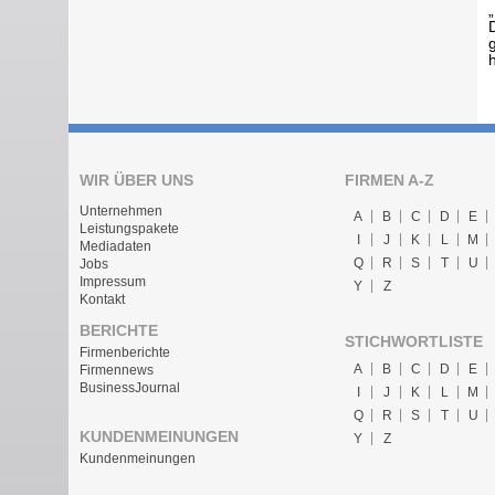
WIR ÜBER UNS
FIRMEN A-Z
Unternehmen
A
B
C
D
E
Leistungspakete
I
J
K
L
M
Mediadaten
Q
R
S
T
U
Jobs
Impressum
Y
Z
Kontakt
BERICHTE
STICHWORTLISTE
Firmenberichte
A
B
C
D
E
Firmennews
BusinessJournal
I
J
K
L
M
Q
R
S
T
U
KUNDENMEINUNGEN
Y
Z
Kundenmeinungen