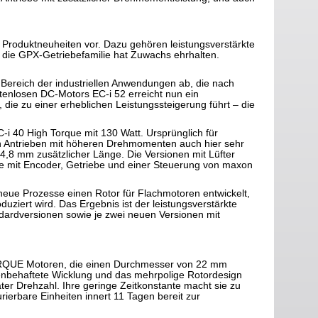
 Produktneuheiten vor. Dazu gehören leistungsverstärkte
 die GPX-Getriebefamilie hat Zuwachs ehrhalten.
ereich der industriellen Anwendungen ab, die nach
tenlosen DC-Motors EC-i 52 erreicht nun ein
ie zu einer erheblichen Leistungssteigerung führt – die
C-i 40 High Torque mit 130 Watt. Ursprünglich für
h Antrieben mit höheren Drehmomenten auch hier sehr
4,8 mm zusätzlicher Länge. Die Versionen mit Lüfter
ebe mit Encoder, Getriebe und einer Steuerung von maxon
neue Prozesse einen Rotor für Flachmotoren entwickelt,
ziert wird. Das Ergebnis ist der leistungsverstärkte
ndardversionen sowie je zwei neuen Versionen mit
RQUE Motoren, die einen Durchmesser von 22 mm
senbehaftete Wicklung und das mehrpolige Rotordesign
ter Drehzahl. Ihre geringe Zeitkonstante macht sie zu
erbare Einheiten innert 11 Tagen bereit zur