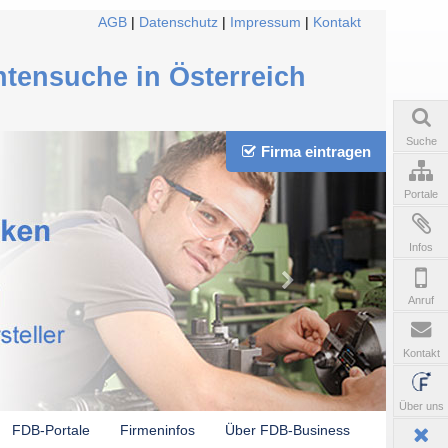
AGB
|
Datenschutz
|
Impressum
|
Kontakt
ntensuche in Österreich
Suche
Firma eintragen
Portale
Infos
Anruf
Kontakt
Über uns
FDB-Portale
Firmeninfos
Über FDB-Business