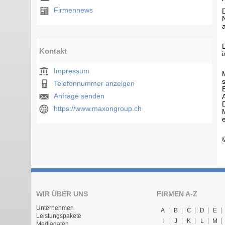
Firmennews
Kontakt
Impressum
Telefonnummer anzeigen
Anfrage senden
https://www.maxongroup.ch
WIR ÜBER UNS
FIRMEN A-Z
Unternehmen
A
B
C
D
E
Leistungspakete
I
J
K
L
M
Mediadaten