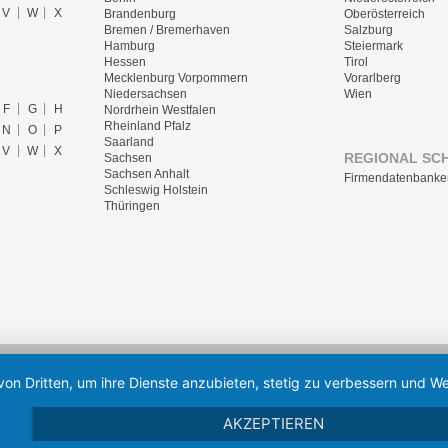
V
W
X
Brandenburg
Oberösterreich
Bremen / Bremerhaven
Salzburg
Hamburg
Steiermark
Hessen
Tirol
Mecklenburg Vorpommern
Vorarlberg
Niedersachsen
Wien
F
G
H
Nordrhein Westfalen
Rheinland Pfalz
N
O
P
Saarland
V
W
X
REGIONAL SC
Sachsen
Sachsen Anhalt
Firmendatenbanke
Schleswig Holstein
Thüringen
von Dritten, um ihre Dienste anzubieten, stetig zu verbessern und
AKZEPTIEREN