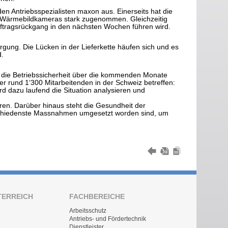
en Antriebsspezialisten maxon aus. Einerseits hat die
 Wärmebildkameras stark zugenommen. Gleichzeitig
uftragsrückgang in den nächsten Wochen führen wird.
rgung. Die Lücken in der Lieferkette häufen sich und es
d.
 die Betriebssicherheit über die kommenden Monate
 der rund 1‘300 Mitarbeitenden in der Schweiz betreffen:
ird dazu laufend die Situation analysieren und
eren. Darüber hinaus steht die Gesundheit der
rschiedenste Massnahmen umgesetzt worden sind, um
TERREICH
FACHBEREICHE
Arbeitsschutz
Antriebs- und Fördertechnik
Dienstleister