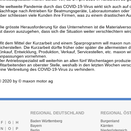
Die weltweite Pandemie durch das COVID-19-Virus wirkt sich auch auf d
Nachfrage nach Antrieben für Beatmungsgeräte, Laborautomaten oder
aber schliessen viele Kunden ihre Firmen, was zu einem drastischen A
Die grösste Herausforderung für das Unternehmen ist die Materialverso
ist davon auszugehen, dass sich die Situation weiter verschlechtern wir
Mit dem Mittel der Kurzarbeit und einem Sparprogramm will maxon nun
sicherstellen. Die Kurzarbeit dürfte früher oder später die allermeisten
Einkauf, Entwicklung, Produktion, Verkauf, Servicestellen, etc. maxon w
Anpassungen vornehmen.
Der Antriebsspezialist will weiterhin an allen fünf Wochentagen produzi
Mitarbeitenden an oberster Stelle, weshalb in den letzten Wochen ve
eine Verbreitung des COVID-19-Virus zu verhindern.
© 2020 by © maxon motor ag
REGIONAL DEUTSCHLAND
REGIONAL ÖS
Baden Württemberg
Burgenland
F
G
H
Bayern
Kärnten
N
O
P
Berlin
Niederösterreich