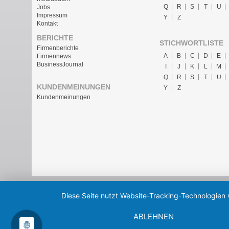
Q
R
S
T
U
Jobs
Impressum
Y
Z
Kontakt
BERICHTE
STICHWORTLISTE
Firmenberichte
A
B
C
D
E
Firmennews
BusinessJournal
I
J
K
L
M
Q
R
S
T
U
KUNDENMEINUNGEN
Y
Z
Kundenmeinungen
Diese Seite nutzt Website-Tracking-Technologien 
ABLEHNEN