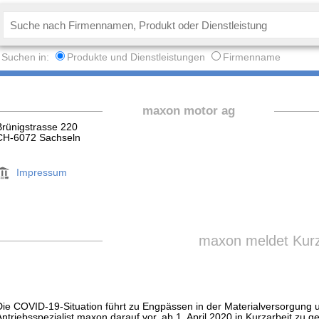
Suchen in:
Produkte und Dienstleistungen
Firmenname
maxon motor ag
Brünigstrasse 220
CH-6072 Sachseln
Impressum
maxon meldet Kurz
Die COVID-19-Situation führt zu Engpässen in der Materialversorgung u
Antriebsspezialist maxon darauf vor, ab 1. April 2020 in Kurzarbeit zu g