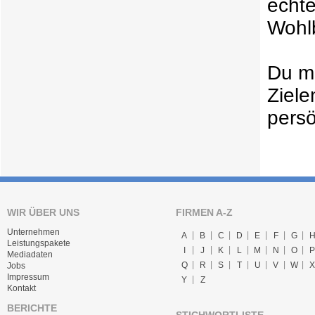
echt
Wohlb
Du mö
Ziele
persö
WIR ÜBER UNS
FIRMEN A-Z
Unternehmen
A
B
C
D
E
F
G
Leistungspakete
I
J
K
L
M
N
O
P
Mediadaten
Q
R
S
T
U
V
W
X
Jobs
Impressum
Y
Z
Kontakt
BERICHTE