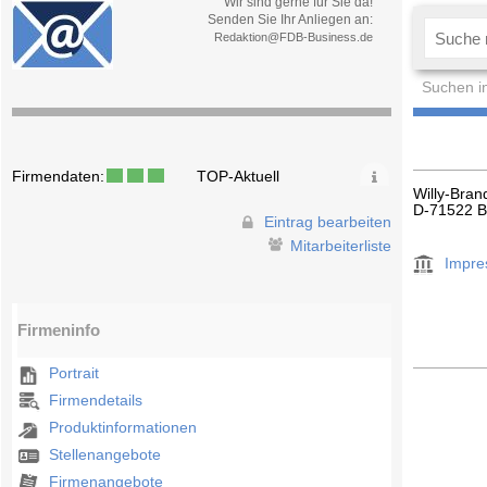
Wir sind gerne für Sie da!
Senden Sie Ihr Anliegen an:
Redaktion@FDB-Business.de
Suchen i
Firmendaten:
TOP-Aktuell
Willy-Bran
D-71522 
Eintrag bearbeiten
Mitarbeiterliste
Impr
Firmeninfo
Portrait
Firmendetails
Produktinformationen
Stellenangebote
Firmenangebote