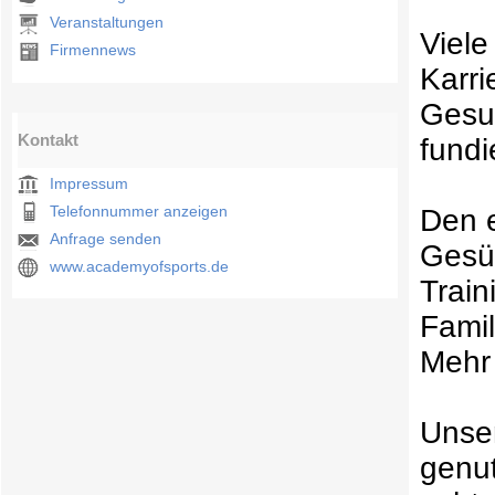
Veranstaltungen
Viele
Firmennews
Karri
Gesun
Kontakt
fund
Impressum
Telefonnummer anzeigen
Den 
Anfrage senden
Gesün
www.academyofsports.de
Train
Famil
Mehr 
Unser
genut