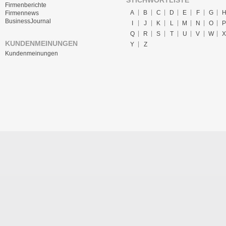
STICHWORTLISTE
Firmenberichte
A
B
C
D
E
F
G
Firmennews
BusinessJournal
I
J
K
L
M
N
O
P
Q
R
S
T
U
V
W
X
KUNDENMEINUNGEN
Y
Z
Kundenmeinungen