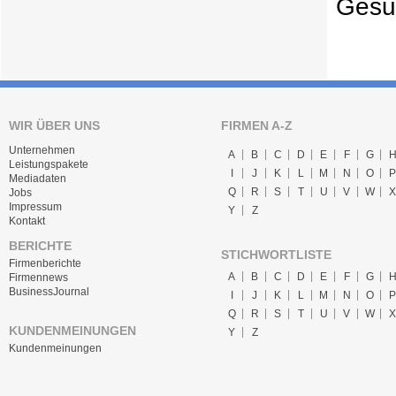
Gesu
WIR ÜBER UNS
FIRMEN A-Z
Unternehmen
A
B
C
D
E
F
G
Leistungspakete
I
J
K
L
M
N
O
P
Mediadaten
Q
R
S
T
U
V
W
X
Jobs
Impressum
Y
Z
Kontakt
BERICHTE
STICHWORTLISTE
Firmenberichte
A
B
C
D
E
F
G
Firmennews
BusinessJournal
I
J
K
L
M
N
O
P
Q
R
S
T
U
V
W
X
KUNDENMEINUNGEN
Y
Z
Kundenmeinungen