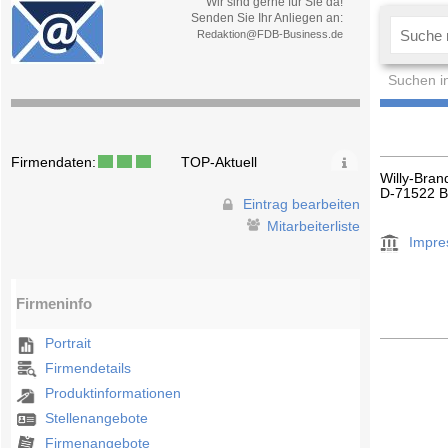
Wir sind gerne für Sie da!
Senden Sie Ihr Anliegen an:
Redaktion@FDB-Business.de
Suchen i
Firmendaten:
TOP-Aktuell
Willy-Bran
D-71522 
Eintrag bearbeiten
Mitarbeiterliste
Impr
Firmeninfo
Portrait
Firmendetails
Produktinformationen
Stellenangebote
Firmenangebote