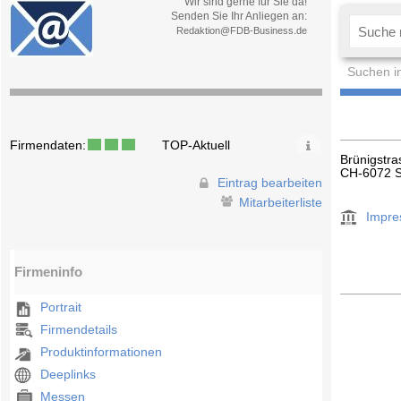
Wir sind gerne für Sie da!
Senden Sie Ihr Anliegen an:
Redaktion@FDB-Business.de
Suchen i
Firmendaten:
TOP-Aktuell
Brünigstr
CH-6072 S
Eintrag bearbeiten
Mitarbeiterliste
Impr
Firmeninfo
Portrait
Firmendetails
Produktinformationen
Deeplinks
Messen