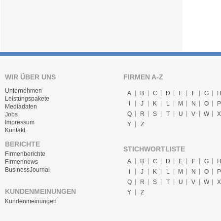
WIR ÜBER UNS
FIRMEN A-Z
Unternehmen
A
B
C
D
E
F
G
Leistungspakete
I
J
K
L
M
N
O
P
Mediadaten
Q
R
S
T
U
V
W
X
Jobs
Impressum
Y
Z
Kontakt
BERICHTE
STICHWORTLISTE
Firmenberichte
A
B
C
D
E
F
G
Firmennews
BusinessJournal
I
J
K
L
M
N
O
P
Q
R
S
T
U
V
W
X
KUNDENMEINUNGEN
Y
Z
Kundenmeinungen