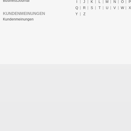
BusinessJournal
I
J
K
L
M
N
O
P
Q
R
S
T
U
V
W
X
KUNDENMEINUNGEN
Y
Z
Kundenmeinungen