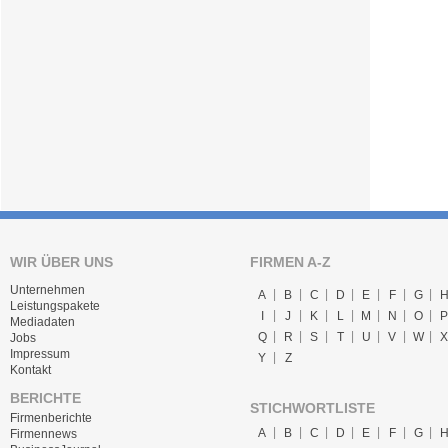
WIR ÜBER UNS
FIRMEN A-Z
Unternehmen
A
B
C
D
E
F
G
Leistungspakete
I
J
K
L
M
N
O
P
Mediadaten
Q
R
S
T
U
V
W
X
Jobs
Impressum
Y
Z
Kontakt
BERICHTE
STICHWORTLISTE
Firmenberichte
A
B
C
D
E
F
G
Firmennews