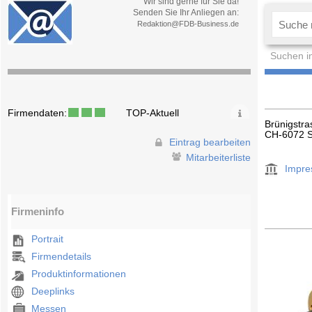
Wir sind gerne für Sie da!
Senden Sie Ihr Anliegen an:
Redaktion@FDB-Business.de
Suchen i
Firmendaten:
TOP-Aktuell
Brünigstr
CH-6072 S
Eintrag bearbeiten
Mitarbeiterliste
Impr
Firmeninfo
Portrait
Firmendetails
Produktinformationen
Deeplinks
Messen