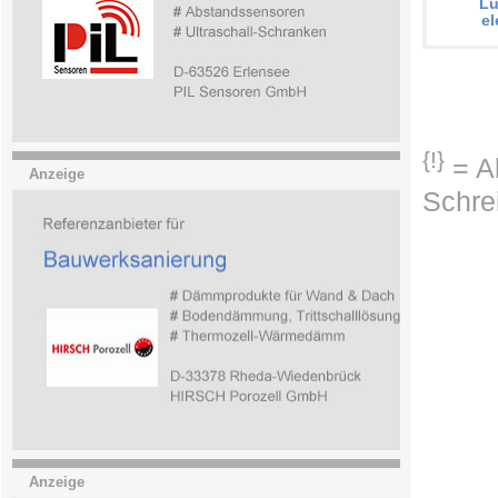
Lu
el
{!}
= Ab
Anzeige
Schre
Anzeige