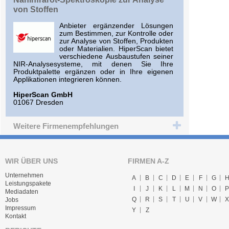
von Stoffen
Anbieter ergänzender Lösungen
zum Bestimmen, zur Kontrolle oder
zur Analyse von Stoffen, Produkten
oder Materialien. HiperScan bietet
verschiedene Ausbaustufen seiner
NIR-Analysesysteme, mit denen Sie Ihre
Produktpalette ergänzen oder in Ihre eigenen
Applikationen integrieren können.
HiperScan GmbH
01067 Dresden
Weitere Firmenempfehlungen
WIR ÜBER UNS
FIRMEN A-Z
Unternehmen
A
B
C
D
E
F
G
Leistungspakete
I
J
K
L
M
N
O
P
Mediadaten
Q
R
S
T
U
V
W
X
Jobs
Impressum
Y
Z
Kontakt