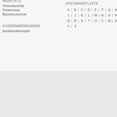
BERICHTE
STICHWORTLISTE
Firmenberichte
A
B
C
D
E
F
G
Firmennews
BusinessJournal
I
J
K
L
M
N
O
P
Q
R
S
T
U
V
W
X
KUNDENMEINUNGEN
Y
Z
Kundenmeinungen