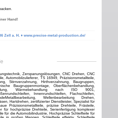
rpacken.
iner Hand!
6 Zell a. H. ♦ www.precise-metal-production.de/
fe
panungstechnik, Zerspanungslösungen, CNC Drehen, CNC
, Automobilzulieferer, TS 16949, Präzisionsmetallteile,
ng, Stirnverzahnung, Hirthverzahnung, Baugruppen,
anische Baugruppenmontage, Oberflächenbehandlung,
nveredelung, Wärmebehandlung nach ISO 9001,
enrundschleifen, Innenrundschleifen, Flachschleifen,
eMetallbearbeitung, Wellenbearbeitung Drehen,
 Hartdrehen, zertifizierter Dienstleister, Spezialist für
e Präzisionsmetallteile, präzise Drehteile, Frästeile,
erer für hochpräzise Drehteile, Serienfertigung komplexer
e für die Automobilindustrie, Hochpräzise Schleifteile für
le in großen Mengen, Schleifteile effektiv, Schleifteile