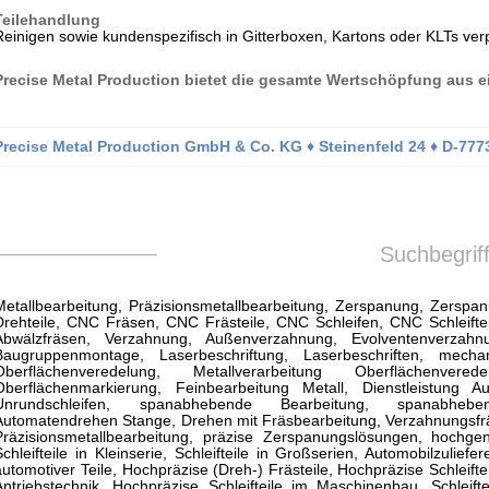
Teilehandlung
Reinigen sowie kundenspezifisch in Gitterboxen, Kartons oder KLTs ve
Precise Metal Production bietet die gesamte Wertschöpfung aus e
Precise Metal Production GmbH & Co. KG ♦ Steinenfeld 24 ♦ D-7773
Suchbegrif
Metallbearbeitung, Präzisionsmetallbearbeitung, Zerspanung, Zers
Drehteile, CNC Fräsen, CNC Frästeile, CNC Schleifen, CNC Schleifteile
Abwälzfräsen, Verzahnung, Außenverzahnung, Evolventenverzahnu
Baugruppenmontage, Laserbeschriftung, Laserbeschriften, mech
Oberflächenveredelung, Metallverarbeitung Oberfläche
Oberflächenmarkierung, Feinbearbeitung Metall, Dienstleistung Auß
Unrundschleifen, spanabhebende Bearbeitung, spanabhebend
Automatendrehen Stange, Drehen mit Fräsbearbeitung, Verzahnungsfräsen,
Präzisionsmetallbearbeitung, präzise Zerspanungslösungen, hochgenau
Schleifteile in Kleinserie, Schleifteile in Großserien, Automobilzulief
automotiver Teile, Hochpräzise (Dreh-) Frästeile, Hochpräzise Schleifteil
Antriebstechnik, Hochpräzise Schleifteile im Maschinenbau, Schleiftei