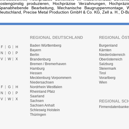
kostengünstig produzieren, Hochpräzise Verzahnungen, Hochpräzis
Spanabhebende Bearbeitung, Mechanische Baugruppenmontage, Wä
Deutschland, Precise Metal Production GmbH & Co. KG, Zell a. H., D
REGIONAL DEUTSCHLAND
REGIONAL ÖS
Baden Württemberg
Burgenland
F
G
H
Bayern
Kärnten
N
O
P
Berlin
Niederösterreich
V
W
X
Brandenburg
Oberösterreich
Bremen / Bremerhaven
Salzburg
Hamburg
Steiermark
Hessen
Tirol
Mecklenburg Vorpommern
Vorarlberg
Niedersachsen
Wien
F
G
H
Nordrhein Westfalen
Rheinland Pfalz
N
O
P
Saarland
V
W
X
REGIONAL SC
Sachsen
Sachsen Anhalt
Firmendatenbanke
Schleswig Holstein
Thüringen