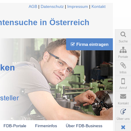
AGB
|
Datenschutz
|
Impressum
|
Kontakt
ntensuche in Österreich
Suche
Firma eintragen
Portale
Infos
Anruf
Kontakt
Über uns
FDB-Portale
Firmeninfos
Über FDB-Business