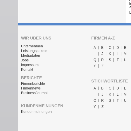
WIR ÜBER UNS
FIRMEN A-Z
Unternehmen
A
B
C
D
E
Leistungspakete
I
J
K
L
M
Mediadaten
Q
R
S
T
U
Jobs
Impressum
Y
Z
Kontakt
BERICHTE
STICHWORTLISTE
Firmenberichte
A
B
C
D
E
Firmennews
BusinessJournal
I
J
K
L
M
Q
R
S
T
U
KUNDENMEINUNGEN
Y
Z
Kundenmeinungen