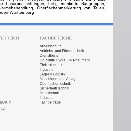
e Laserbeschriftungen, fertig montierte Baugruppen,
rmebehandlung, Oberflächenmarkierung von Teilen,
-Baden-Württemberg
TERREICH
FACHBEREICHE
Arbeitsschutz
Antriebs- und Fördertechnik
Dienstleister
Druckluft- Hydraulik- Pneumatik
Elektrotechnik
Industrie
Lager & Logistik
Maschinen- und Anlagenbau
Oberflächentechnik
Sicherheitstechnik
Messtechnik
Industrie
HWEIZ
Fachbeiträge
n.ch