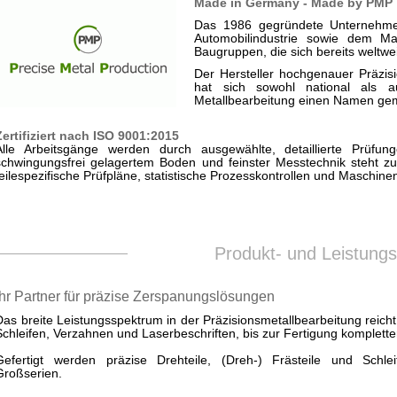
Made in Germany - Made by PMP
Das 1986 gegründete Unternehmen
Automobilindustrie sowie dem Ma
Baugruppen, die sich bereits weltwe
Der Hersteller hochgenauer Präzis
hat sich sowohl national als au
Metallbearbeitung einen Namen ge
Zertifiziert nach ISO 9001:2015
Alle Arbeitsgänge werden durch ausgewählte, detaillierte Prüfun
schwingungsfrei gelagertem Boden und feinster Messtechnik steht zu
teilespezifische Prüfpläne, statistische Prozesskontrollen und Maschine
Produkt- und Leistung
Ihr Partner für präzise Zerspanungslösungen
Das breite Leistungsspektrum in der Präzisionsmetallbearbeitung reich
Schleifen, Verzahnen und Laserbeschriften, bis zur Fertigung komplett
Gefertigt werden präzise Drehteile, (Dreh-) Frästeile und Schlei
Großserien.