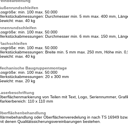
Feinbearbeitung
Außenrundschleifen
Losgröße: min. 100 max. 50.000
Werkstückabmessungen: Durchmesser min. 5 mm max. 400 mm, Läng
Gewicht: max. 40 kg
Innenrundschleifen
Losgröße: min. 100 max. 50.000
Werkstückabmessungen: Durchmesser min. 6 mm max. 150 mm, Läng
Flachschleifen
Losgröße: min. 100 max. 50.000
Werkstückabmessungen: Breite min. 5 mm max. 250 mm, Höhe min. 
Gewicht: max. 40 kg
Mechanische Baugruppenmontage
Losgröße: min. 100 max. 50.000
Werkstückabmessungen: 20 x 300 mm
Gewicht: max. 20 kg
Laserbeschriftung
Oberflächenmarkierung von Teilen mit Text, Logo, Seriennummer, Graf
Markierbereich: 110 x 110 mm
Oberflächenbehandlung
Wärmebehandlung oder Oberflächenveredelung in nach TS 16949 bzw. I
mit denen Qualitätssicherungsvereinbarungen bestehen.