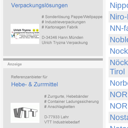
Nipp
Nir
NN-f
Nobl
Nock
Nöck
Anzeige
Tirol
Norb
NORI
NORI
Nost