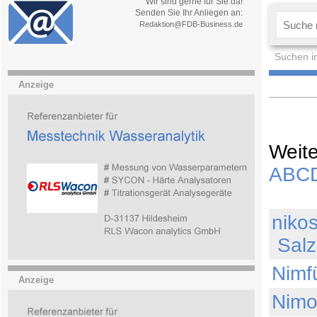
Wir sind gerne für Sie da!
Senden Sie Ihr Anliegen an:
Redaktion@FDB-Business.de
Suchen i
Anzeige
Weite
A
B
C
niko
Salz
Nimf
Anzeige
Nimo