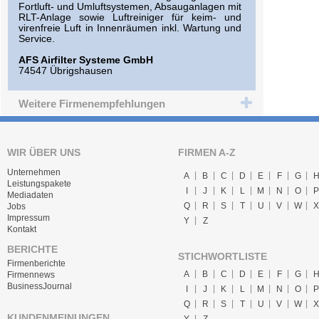
Fortluft- und Umluftsystemen, Absauganlagen mit
RLT-Anlage sowie Luftreiniger für keim- und
virenfreie Luft in Innenräumen inkl. Wartung und
Service.
AFS Airfilter Systeme GmbH
74547 Übrigshausen
Weitere Firmenempfehlungen
WIR ÜBER UNS
FIRMEN A-Z
Unternehmen
A
B
C
D
E
F
G
Leistungspakete
I
J
K
L
M
N
O
P
Mediadaten
Q
R
S
T
U
V
W
X
Jobs
Impressum
Y
Z
Kontakt
BERICHTE
STICHWORTLISTE
Firmenberichte
A
B
C
D
E
F
G
Firmennews
BusinessJournal
I
J
K
L
M
N
O
P
Q
R
S
T
U
V
W
X
KUNDENMEINUNGEN