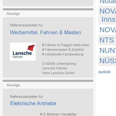
Nota
NOVA
Anzeige
Inns
NOV
NTS 
NUNT
NÜSS
zurück
Anzeige