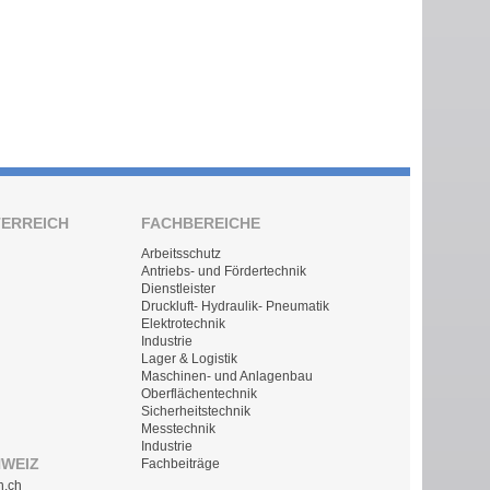
TERREICH
FACHBEREICHE
Arbeitsschutz
Antriebs- und Fördertechnik
Dienstleister
Druckluft- Hydraulik- Pneumatik
Elektrotechnik
Industrie
Lager & Logistik
Maschinen- und Anlagenbau
Oberflächentechnik
Sicherheitstechnik
Messtechnik
Industrie
HWEIZ
Fachbeiträge
n.ch