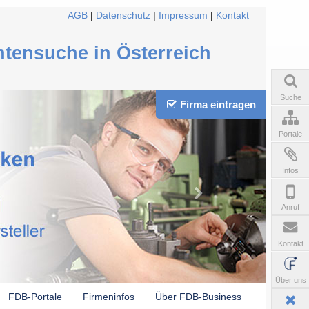
AGB
|
Datenschutz
|
Impressum
|
Kontakt
ntensuche in Österreich
Suche
Firma eintragen
Portale
Infos
Anruf
Kontakt
Über uns
FDB-Portale
Firmeninfos
Über FDB-Business