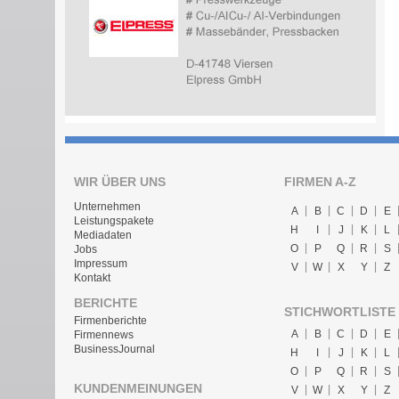
WIR ÜBER UNS
FIRMEN A-Z
Unternehmen
A
B
C
D
E
Leistungspakete
H
I
J
K
L
Mediadaten
O
P
Q
R
S
Jobs
Impressum
V
W
X
Y
Z
Kontakt
BERICHTE
STICHWORTLISTE
Firmenberichte
A
B
C
D
E
Firmennews
BusinessJournal
H
I
J
K
L
O
P
Q
R
S
KUNDENMEINUNGEN
V
W
X
Y
Z