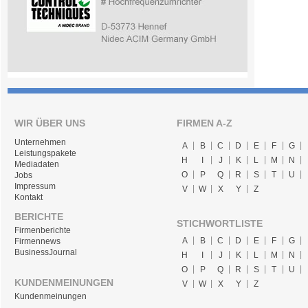
WIR ÜBER UNS
FIRMEN A-Z
Unternehmen
A
B
C
D
E
F
G
Leistungspakete
H
I
J
K
L
M
N
Mediadaten
O
P
Q
R
S
T
U
Jobs
Impressum
V
W
X
Y
Z
Kontakt
BERICHTE
STICHWORTLISTE
Firmenberichte
A
B
C
D
E
F
G
Firmennews
BusinessJournal
H
I
J
K
L
M
N
O
P
Q
R
S
T
U
KUNDENMEINUNGEN
V
W
X
Y
Z
Kundenmeinungen