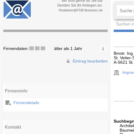
Wir sind gerne für Sie da!
Senden Sie Ihr Anliegen an:
Redaktion@FDB-Business.de
Suchen i
Firmendaten:
älter als 1 Jahr
Bmstr. Ing
St. Veiter-
Eintrag bearbeiten
A-5621 St.
Impr
Firmeninfo
Firmendetails
Suchbegri
Archite
Kontakt
Baumei