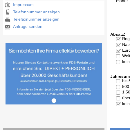
Planer
Impressum
Telefonnummer anzeigen
Telefaxnummer anzeigen
Anfrage senden
Absatz:
Reg
Nati
Eur
Welt
kei
Jahresum
bis
500
1.5
übe
kei