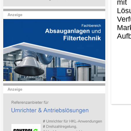
mit
Lös
Anzeige
Ver
Mark
Aufb
Anzeige