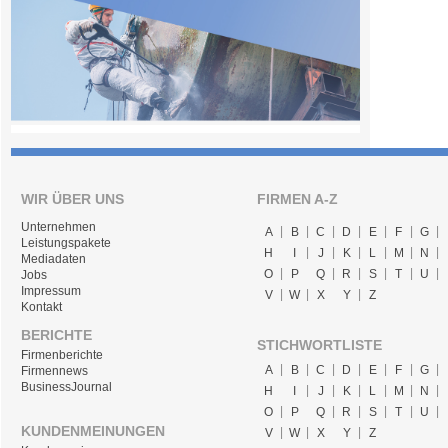
WIR ÜBER UNS
FIRMEN A-Z
Unternehmen
A
B
C
D
E
F
G
Leistungspakete
H
I
J
K
L
M
N
Mediadaten
O
P
Q
R
S
T
U
Jobs
Impressum
V
W
X
Y
Z
Kontakt
BERICHTE
STICHWORTLISTE
Firmenberichte
A
B
C
D
E
F
G
Firmennews
BusinessJournal
H
I
J
K
L
M
N
O
P
Q
R
S
T
U
KUNDENMEINUNGEN
V
W
X
Y
Z