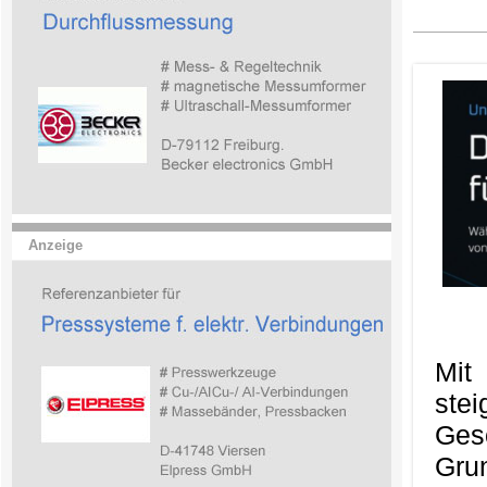
Anzeige
Mit
ste
Ges
Gru