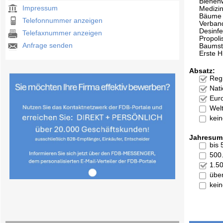
Bienen
Impressum
Medizi
Bäume
Telefonnummer anzeigen
Verban
Desinfe
Telefaxnummer anzeigen
Propoli
Anfrage senden
Baumst
Erste Hi
Absatz:
Reg
Nati
Eur
Welt
kei
Jahresum
bis
500
1.5
übe
kei