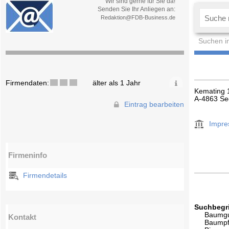
Wir sind gerne für Sie da!
Senden Sie Ihr Anliegen an:
Redaktion@FDB-Business.de
Suchen i
Firmendaten:
älter als 1 Jahr
Kemating 
A-4863 Se
Eintrag bearbeiten
Impr
Firmeninfo
Firmendetails
Suchbegri
Baumgu
Kontakt
Baumpf