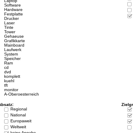
Laptop
Software
Hardware
Festplatte
Drucker
Laser
Tinte
Tower
Gehaeuse
Grafikkarte
Mainboard
Laufwerk
System
Speicher
Ram
cd
dvd
komplett
kuehl
tft
monitor
A-Oberoesterreich
Absatz:
Zielg
Regional
National
Europaweit
Weltweit
keine Angabe