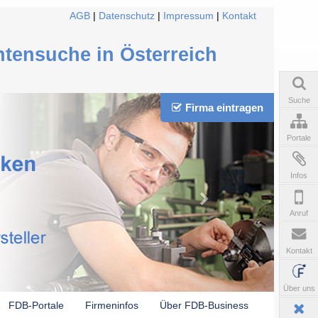
AGB
|
Datenschutz
|
Impressum
|
Kontakt
ntensuche in Österreich
Suche
Firma eintragen
Portale
Infos
Anruf
Kontakt
Über uns
FDB-Portale
Firmeninfos
Über FDB-Business