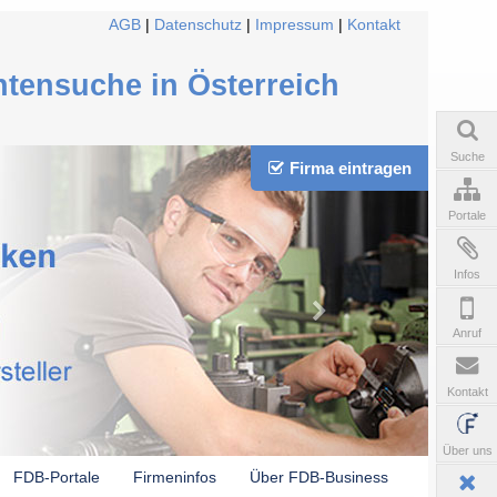
AGB
|
Datenschutz
|
Impressum
|
Kontakt
ntensuche in Österreich
Suche
Firma eintragen
Portale
Infos
Anruf
Kontakt
Über uns
FDB-Portale
Firmeninfos
Über FDB-Business