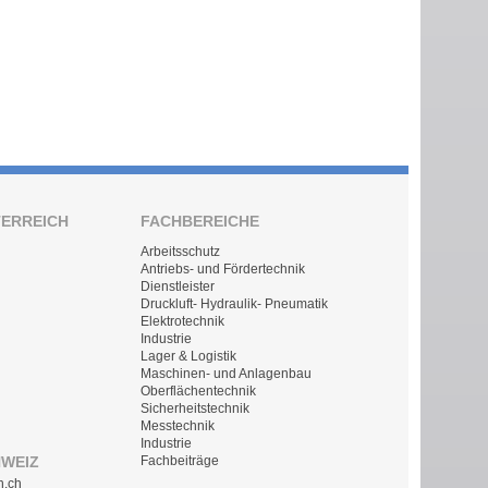
TERREICH
FACHBEREICHE
Arbeitsschutz
Antriebs- und Fördertechnik
Dienstleister
Druckluft- Hydraulik- Pneumatik
Elektrotechnik
Industrie
Lager & Logistik
Maschinen- und Anlagenbau
Oberflächentechnik
Sicherheitstechnik
Messtechnik
Industrie
HWEIZ
Fachbeiträge
n.ch