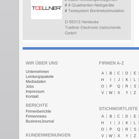
WIR ÜBER UNS
FIRMEN A-Z
Unternehmen
A
B
C
D
E
Leistungspakete
H
I
J
K
L
Mediadaten
O
P
Q
R
S
Jobs
Impressum
V
W
X
Y
Z
Kontakt
BERICHTE
STICHWORTLISTE
Firmenberichte
A
B
C
D
E
Firmennews
BusinessJournal
H
I
J
K
L
O
P
Q
R
S
KUNDENMEINUNGEN
V
W
X
Y
Z