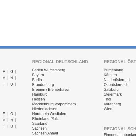
REGIONAL DEUTSCHLAND
REGIONAL ÖS
Baden Württemberg
Burgenland
F
G
Bayern
Kärnten
M
N
Berlin
Niederösterreich
T
U
Brandenburg
Oberösterreich
Bremen / Bremerhaven
Salzburg
Hamburg
Steiermark
Hessen
Tirol
Mecklenburg Vorpommern
Vorarlberg
Niedersachsen
Wien
F
G
Nordrhein Westfalen
Rheinland Pfalz
M
N
Saarland
T
U
REGIONAL SC
Sachsen
Sachsen Anhalt
Firmendatenbanke